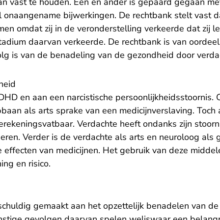
aan vast te houden. Een en ander is gepaard gegaan me
 onaangename bijwerkingen. De rechtbank stelt vast da
en omdat zij in de veronderstelling verkeerde dat zij l
dstadium daarvan verkeerde. De rechtbank is van oordee
olg is van de benadeling van de gezondheid door verda
heid
DHD en aan een narcistische persoonlijkheidsstoornis. 
pbaan als arts sprake van een medicijnverslaving. Toch
erekeningsvatbaar. Verdachte heeft ondanks zijn stoorn
eren. Verder is de verdachte als arts en neuroloog als
 effecten van medicijnen. Het gebruik van deze midde
ing en risico.
 schuldig gemaakt aan het opzettelijk benadelen van d
nstige gevolgen daarvan spelen weliswaar een belangrij