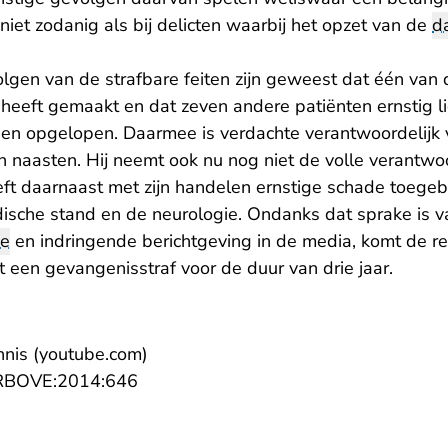
niet zodanig als bij delicten waarbij het opzet van de
d
olgen van de strafbare feiten zijn geweest dat één van
 heeft gemaakt en dat zeven andere patiënten ernstig li
ben opgelopen. Daarmee is verdachte verantwoordelijk 
 naasten. Hij neemt ook nu nog niet de volle verantwoor
eft daarnaast met zijn handelen ernstige schade toegeb
ische stand en de neurologie. Ondanks dat sprake is v
ie
en indringende berichtgeving in de media, komt de r
ot een gevangenisstraf voor de duur van drie jaar.
- U verlaat Rechtspraak.nl
nnis (youtube.com)
- U verlaat Rechtspraak.nl
L:RBOVE:2014:646