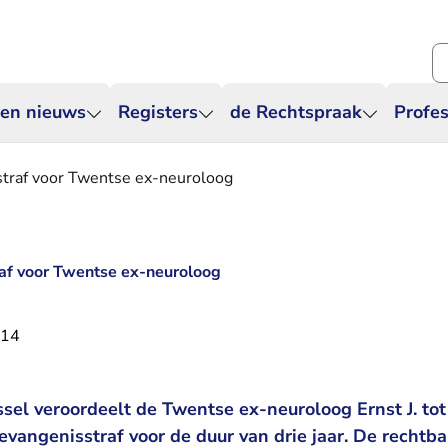
Zo
 en nieuws
Registers
de Rechtspraak
Profes
straf voor Twentse ex-neuroloog
raf voor Twentse ex-neuroloog
014
sel veroordeelt de Twentse ex-neuroloog Ernst J. tot
evangenisstraf voor de duur van drie jaar. De recht