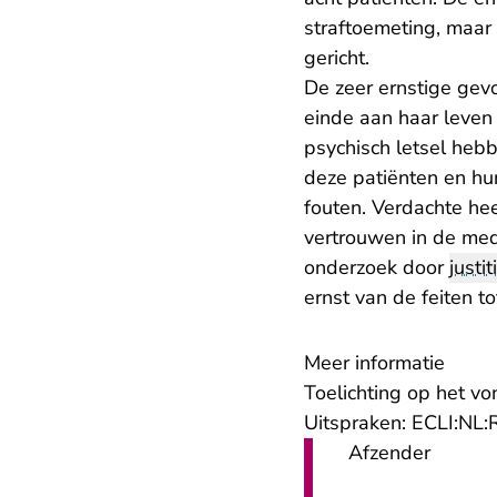
straftoemeting, maar 
gericht.
De zeer ernstige gev
einde aan haar leven
psychisch letsel heb
deze patiënten en hun
fouten. Verdachte he
vertrouwen in de med
onderzoek door
justit
ernst van de feiten t
Meer informatie
Toelichting op het vo
Uitspraken: ECLI:N
Afzender