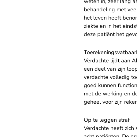
weten in, zeer lang 
behandeling met veel
het leven heeft benom
ziekte en in het ein
deze patiënt het gev
Toerekeningsvatbaar
Verdachte lijdt aan A
een deel van zijn loo
verdachte volledig to
goed kunnen function
met de werking en de
geheel voor zijn reken
Op te leggen straf
Verdachte heeft zich
acht patiënten. De er