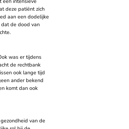
t een intensieve
t deze patiënt zich
eed aan een dodelijke
l dat de dood van
chte.
Ook was er tijdens
 acht de rechtbank
issen ook lange tijd
 geen ander bekend
len komt dan ook
e gezondheid van de
ke rol bij de