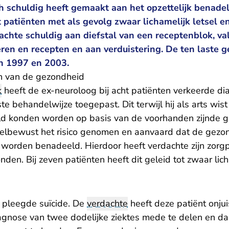
ch schuldig heeft gemaakt aan het opzettelijk benade
patiënten met als gevolg zwaar lichamelijk letsel en
achte schuldig aan diefstal van een receptenblok, va
ren en recepten en aan verduistering. De ten laste g
n 1997 en 2003.
n van de gezondheid
k
heeft de ex-neuroloog bij acht patiënten verkeerde d
ste behandelwijze toegepast. Dit terwijl hij als arts wi
ld konden worden op basis van de voorhanden zijnde g
welbewust het risico genomen en aanvaard dat de gezo
 worden benadeeld. Hierdoor heeft verdachte zijn zorgpl
den. Bij zeven patiënten heeft dit geleid tot zwaar licha
 pleegde suïcide. De
verdachte
heeft deze patiënt onju
iagnose van twee dodelijke ziektes mede te delen en da