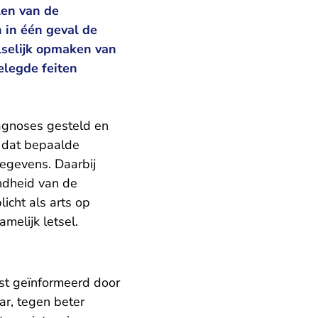
len van de
 in één geval de
lselijk opmaken van
elegde feiten
iagnoses gesteld en
st dat bepaalde
egevens. Daarbij
ndheid van de
icht als arts op
melijk letsel.
ist geïnformeerd door
ar, tegen beter