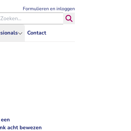
- U verlaat Rechtspraak.nl
Formulieren en inloggen
eken binnen de Rechtspraak
Zoeken
sionals
Contact
 een
bank acht bewezen