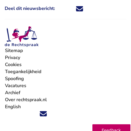
Deel dit nieuwsbericht:
Deel dit nieuwsbericht via X - U 
Deel dit nieuwsbericht via Fa
Deel dit nieuwsbericht via
Deel dit nieuwsbericht
Sitemap
Privacy
Cookies
Toegankelijkheid
Spoofing
Vacatures
- U verlaat Rechtspraak.nl
Archief
Over rechtspraak.nl
English
Volg ons op X (Twitter) - U verlaat Rechtspraak.nl
Volg ons op Facebook - U verlaat Rechtspraak.nl
Volg ons op Instagram - U verlaat Rechtspraak.nl
Volg ons op Youtube - U verlaat Rechtspraak.nl
Volg ons op LinkedIn - U verlaat Rechtspraak.n
'Blijf op de hoogte' nieuwsbrief - U verlaat