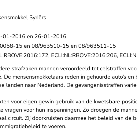
sensmokkel Syriërs
22-01-2016 en 26-01-2016
10058-15 en 08/963510-15 en 08/963511-15
- U verlaat Rechtspraak.nl
- U verl
NL:RBOVE:2016:172
,
ECLI:NL:RBOVE:2016:206
,
ECLI:
erdere strafzaken mannen veroordeeld tot celstraffen vo
rië. De mensensmokkelaars reden in gehuurde auto’s en 
se landen naar Nederland. De gevangenisstraffen varie
en voor eigen gewin gebruik van de kwetsbare positi
e vragen voor hun inspanningen. Zo droegen de mannen
al circuit. Zij doorkruisten daarmee het beleid van de
mmigratiebeleid te voeren.