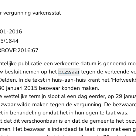
 vergunning varkensstal
-01-2016
5/1644
- U verlaat Rechtspraak.nl
:RBOVE:2016:67
telijke publicatie een verkeerde datum is genoemd m
w besluit nemen op het
bezwaar
tegen de verleende ve
elden. In de tekst in huis-aan-huis krant het ‘Hofweek
 30 januari 2015 bezwaar konden maken.
 wettelijke termijn sloot al een dag eerder, op 29 jan
bezwaar wilde maken tegen de vergunning. De bezwaar
t in behandeling omdat het in hun ogen te laat was.
- U verlaat Rechtspraak.nl
t
dat dit verschoonbaar is en dat de gemeente het bez
en. Het bezwaar is inderdaad te laat, maar met een 