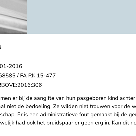
d
-01-2016
68585 / FA RK 15-477
- U verlaat Rechtspraak.nl
:RBOVE:2016:306
en er bij de aangifte van hun pasgeboren kind achter 
l niet de bedoeling. Ze wilden niet trouwen voor de 
schap. Er is een administratieve fout gemaakt bij de ge
welijk had ook het bruidspaar er geen erg in.
Kan dit n
echtspraak.nl