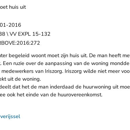
et huis uit
-01-2016
8 \ VV EXPL 15-132
- U verlaat Rechtspraak.nl
:RBOVE:2016:272
er begeleid woont moet zijn huis uit. De man heeft met
 Een ruzie over de aanpassing van de woning mondde u
 medewerkers van Iriszorg. Iriszorg wilde niet meer vo
rekt uit de woning.
- U verlaat Rechtspraak.nl
deelt
dat het de man inderdaad de huurwoning uit moet.
mee ook het einde van de huurovereenkomst.
erijssel