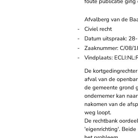
foute publicatie ging
Afvalberg van de Ba
Civiel recht
Datum uitspraak: 28
Zaaknummer: C/08/1
Vindplaats:
ECLI:NL
De kortgedingrechter 
afval van de openbar
de gemeente grond ge
ondernemer kan naar 
nakomen van de afspr
weg loopt.
De rechtbank
oordeel
'eigenrichting'. Beid
het probleem.