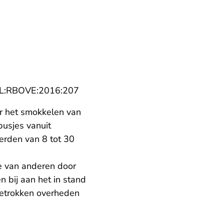
aat Rechtspraak.nl
- U verlaat Rechtspraak.nl
NL:RBOVE:2016:207
or het smokkelen van
busjes vanuit
erden van 8 tot 30
e van anderen door
 bij aan het in stand
 betrokken overheden