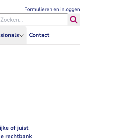
- U verlaat Rechtspraak.nl
Formulieren en inloggen
eken binnen de Rechtspraak
Zoeken
sionals
Contact
jke of juist
de rechtbank