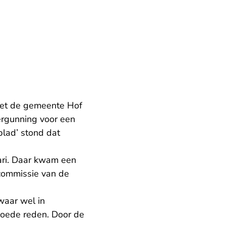
oet de gemeente Hof
rgunning voor een
blad’ stond dat
uari. Daar kwam een
commissie van de
waar wel in
goede reden. Door de