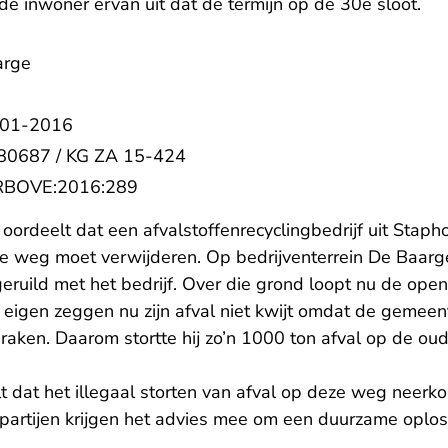
 de inwoner ervan uit dat de termijn op de 30e sloot.
arge
-01-2016
80687 / KG ZA 15-424
- U verlaat Rechtspraak.nl
:RBOVE:2016:289
oordeelt dat een afvalstoffenrecyclingbedrijf uit Staph
e weg moet verwijderen. Op bedrijventerrein De Baarge
ruild met het bedrijf. Over die grond loopt nu de ope
eigen zeggen nu zijn afval niet kwijt omdat de gemeent
aken. Daarom stortte hij zo’n 1000 ton afval op de ou
- U verlaat Rechtspraak.nl
t
dat het illegaal storten van afval op deze weg neerk
e partijen krijgen het advies mee om een duurzame oplos