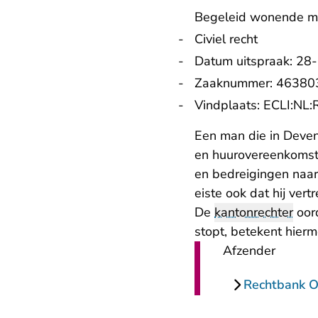
Begeleid wonende mo
Civiel recht
Datum uitspraak: 28
Zaaknummer: 463803
Vindplaats:
ECLI:NL
Een man die in Devent
en huurovereenkomst.
en bedreigingen naar
eiste ook dat hij vert
De
kantonrechter
oor
stopt, betekent hier
Afzender
Rechtbank Ov