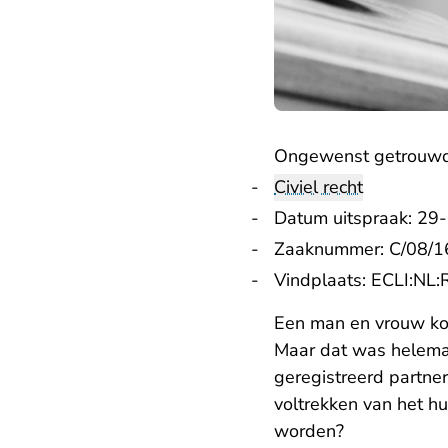
Ongewenst getrouw
Civiel recht
Datum uitspraak: 29
Zaaknummer: C/08/1
Vindplaats:
ECLI:NL
Een man en vrouw kom
Maar dat was helemaa
geregistreerd partner
voltrekken van het hu
- U verlaat R
worden
?