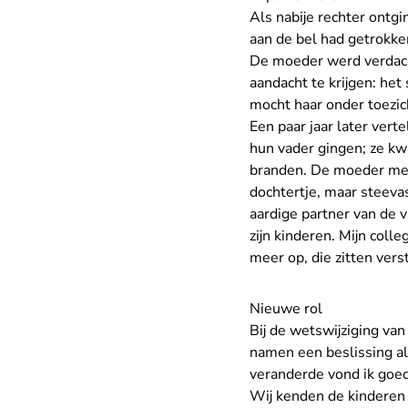
Als nabije rechter ontgi
aan de bel had getrokke
De moeder werd verdacht
aandacht te krijgen: he
mocht haar onder toezic
Een paar jaar later ver
hun vader gingen; ze kw
branden. De moeder met 
dochtertje, maar steevas
aardige partner van de 
zijn kinderen. Mijn col
meer op, die zitten verst
Nieuwe rol
Bij de wetswijziging va
namen een beslissing al
veranderde vond ik goe
Wij kenden de kinderen 