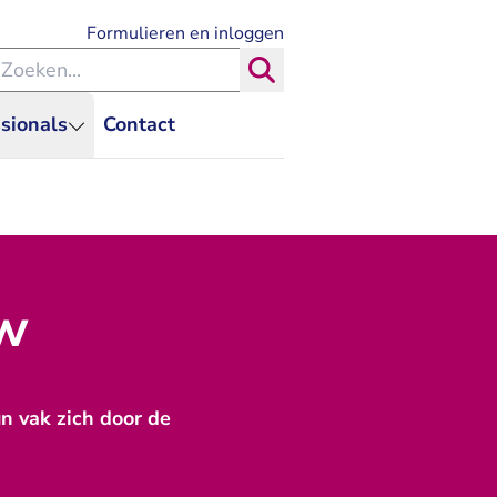
- U verlaat Rechtspraak.nl
Formulieren en inloggen
eken binnen de Rechtspraak
Zoeken
sionals
Contact
uw
un vak zich door de