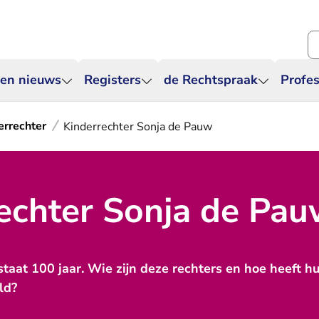
Zo
 en nieuws
Registers
de Rechtspraak
Profes
errechter
Kinderrechter Sonja de Pauw
echter Sonja de Pa
taat 100 jaar. Wie zijn deze rechters en hoe heeft h
ld?