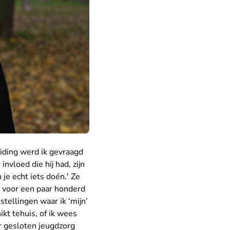
iding werd ik gevraagd
nvloed die hij had, zijn
je echt iets doén.' Ze
b voor een paar honderd
stellingen waar ik ‘mijn’
ikt tehuis, of ik wees
or gesloten jeugdzorg