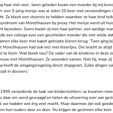
ng haar niet veel. ‘Jaren geleden kwam een moeder bij mij tere
n: een 3-jarig meisje was al zeker 20 keer met verwondingen i
. Ze bleek een stoornis te hebben waardoor ze haar kind tel
t syndroom van Münchhausen by proxy. Het meisje werd uit hui
ht bezoeken. Soms kwam zij met haar partner, een aardige man
telde een collega over een gescheiden moeder die niet wilde da
amen elke keer met kapot geknipte kleren terug. ‘Toen ging bi
Münchhausen had ook iets met kleertjes. Die bracht ze altijd
t te klein. Wat bleek nou? De vader van de kinderen in deze z
vrouw met Münchhausen. Ze woonden samen. Niet hij, maar zíj 
lega heeft de omgangsregeling direct stopgezet. Zulke dingen v
opt in dossiers.’
n 1995 veranderde de taak van kinderrechters: ze kwamen meer
s daar om werd gevraagd en lieten de uitvoering over aan gezi
d; we hadden wel érg veel macht. Maar daarmee zijn ook goed
en hun ouders door en door. Nu krijgen de gezinnen elke keer