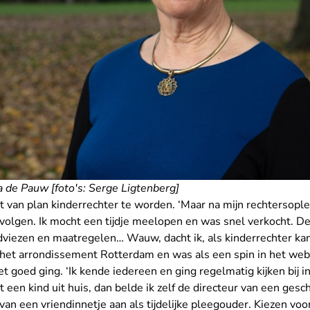
 de Pauw [foto's: Serge Ligtenberg]
 van plan kinderrechter te worden. ‘Maar na mijn rechtersople
volgen. Ik mocht een tijdje meelopen en was snel verkocht. De i
dviezen en maatregelen… Wauw, dacht ik, als kinderrechter kan 
n het arrondissement Rotterdam en was als een spin in het we
t goed ging. ‘Ik kende iedereen en ging regelmatig kijken bij in
 een kind uit huis, dan belde ik zelf de directeur van een gesch
an een vriendinnetje aan als tijdelijke pleegouder. Kiezen vo