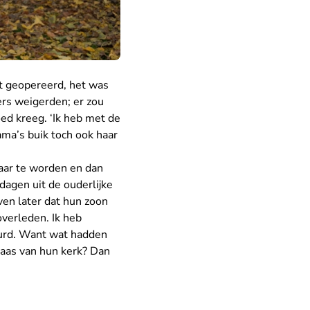
st geopereerd, het was
rs weigerden; er zou
oed kreeg. ‘Ik heb met de
mama’s buik toch ook haar
jaar te worden en dan
dagen uit de ouderlijke
ven later dat hun zoon
overleden. Ik heb
eurd. Want wat hadden
baas van hun kerk? Dan