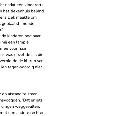
cht nadat een kinderarts
n het ziekenhuis beland.
kens ziek maakte om
s geplaatst, moeder
.’
t de kinderen nog naar
j mij een lampje
 mee voor haar
aak was dezelfde als die
vernielde de kleren van
allen tegenwoordig niet
 op afstand te staan,
nsvoogden. ‘Dat er iets
e dingen weggevallen.
 met een andere rechter