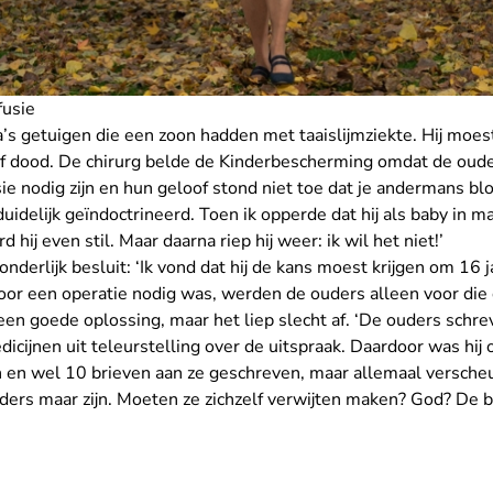
fusie
va’s getuigen die een zoon hadden met taaislijmziekte. Hij moe
of dood. De chirurg belde de Kinderbescherming omdat de oude
e nodig zijn en hun geloof stond niet toe dat je andermans bl
duidelijk geïndoctrineerd. Toen ik opperde dat hij als baby in 
hij even stil. Maar daarna riep hij weer: ik wil het niet!’
nderlijk besluit: ‘Ik vond dat hij de kans moest krijgen om 16 
voor een operatie nodig was, werden de ouders alleen voor die 
een goede oplossing, maar het liep slecht af. ‘De ouders schre
icijnen uit teleurstelling over de uitspraak. Daardoor was hij 
 en wel 10 brieven aan ze geschreven, maar allemaal versch
ouders maar zijn. Moeten ze zichzelf verwijten maken? God? De 