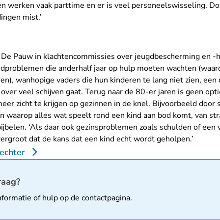
 werken vaak parttime en er is veel personeelswisseling. Do
dingen mist.’
De Pauw in klachtencommissies over jeugdbescherming en -hu
dproblemen die anderhalf jaar op hulp moeten wachten (waar
en), wanhopige vaders die hun kinderen te lang niet zien, een
 over veel schijven gaat. Terug naar de 80-er jaren is geen opti
eer zicht te krijgen op gezinnen in de knel. Bijvoorbeeld door
n waarop alles wat speelt rond een kind aan bod komt, van str
jbelen. ‘Als daar ook gezinsproblemen zoals schulden of een v
groot dat de kans dat een kind echt wordt geholpen.’
echter
matie
raag?
nformatie of hulp op de
contactpagina
.