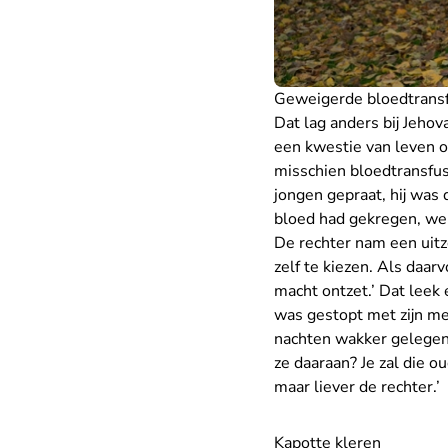
Geweigerde bloedtrans
Dat lag anders bij Jeho
een kwestie van leven 
misschien bloedtransfusi
jongen gepraat, hij was 
bloed had gekregen, werd 
De rechter nam een uitzo
zelf te kiezen. Als daar
macht ontzet.’ Dat leek 
was gestopt met zijn med
nachten wakker gelegen
ze daaraan? Je zal die 
maar liever de rechter.’
Kapotte kleren