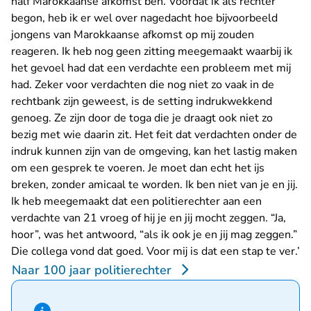
half Marokkaanse afkomst ben. Voordat ik als rechter
begon, heb ik er wel over nagedacht hoe bijvoorbeeld
jongens van Marokkaanse afkomst op mij zouden
reageren. Ik heb nog geen zitting meegemaakt waarbij ik
het gevoel had dat een verdachte een probleem met mij
had. Zeker voor verdachten die nog niet zo vaak in de
rechtbank zijn geweest, is de setting indrukwekkend
genoeg. Ze zijn door de toga die je draagt ook niet zo
bezig met wie daarin zit. Het feit dat verdachten onder de
indruk kunnen zijn van de omgeving, kan het lastig maken
om een gesprek te voeren. Je moet dan echt het ijs
breken, zonder amicaal te worden. Ik ben niet van je en jij.
Ik heb meegemaakt dat een politierechter aan een
verdachte van 21 vroeg of hij je en jij mocht zeggen. “Ja,
hoor”, was het antwoord, “als ik ook je en jij mag zeggen.”
Die collega vond dat goed. Voor mij is dat een stap te ver.’
Naar 100 jaar politierechter
Hint van type informatie