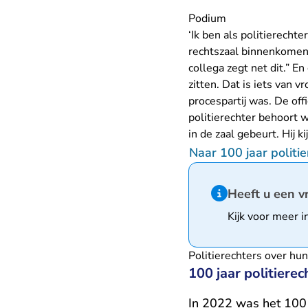
Podium
‘Ik ben als politierecht
rechtszaal binnenkomen,
collega zegt net dit.” En
zitten. Dat is iets van 
procespartij was. De off
politierechter behoort w
in de zaal gebeurt. Hij 
Naar 100 jaar politie
Hint van type infor
Heeft u een v
Kijk voor meer i
Politierechters over hun
100 jaar politierec
In 2022 was het 100 