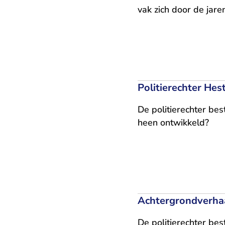
vak zich door de jare
Politierechter He
De politierechter bes
heen ontwikkeld?
Achtergrondverha
De politierechter bes