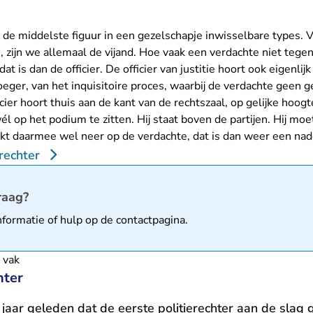
er de middelste figuur in een gezelschapje inwisselbare types.
 zijn we allemaal de vijand. Hoe vaak een verdachte niet tegen
 dat is dan de officier. De officier van justitie hoort ook eigenli
vroeger, van het inquisitoire proces, waarbij de verdachte geen 
icier hoort thuis aan de kant van de rechtszaal, op gelijke hoo
él op het podium te zitten. Hij staat boven de partijen. Hij mo
kijkt daarmee wel neer op de verdachte, dat is dan weer een nad
rechter
matie
raag?
nformatie of hulp op de
contactpagina
.
 vak
hter
jaar geleden dat de eerste politierechter aan de slag 