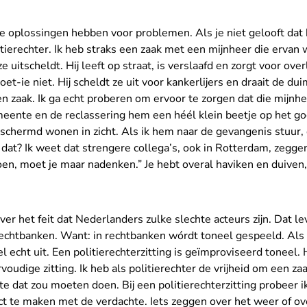
e oplossingen hebben voor problemen. Als je niet gelooft dat 
tierechter. Ik heb straks een zaak met een mijnheer die ervan 
e uitscheldt. Hij leeft op straat, is verslaafd en zorgt voor over
et-ie niet. Hij scheldt ze uit voor kankerlijers en draait de du
zaak. Ik ga echt proberen om ervoor te zorgen dat die mijnhe
emeente en de reclassering hem een héél klein beetje op het 
eschermd wonen in zicht. Als ik hem naar de gevangenis stuur, 
dat? Ik weet dat strengere collega’s, ook in Rotterdam, zeggen:
en, moet je maar nadenken.” Je hebt overal haviken en duiven, 
over het feit dat Nederlanders zulke slechte acteurs zijn. Dat le
 rechtbanken. Want: in rechtbanken wórdt toneel gespeeld. Als
el echt uit. Een politierechterzitting is geïmproviseerd toneel.
voudige zitting. Ik heb als politierechter de vrijheid om een za
e dat zou moeten doen. Bij een politierechterzitting probeer 
ct te maken met de verdachte. Iets zeggen over het weer of ov