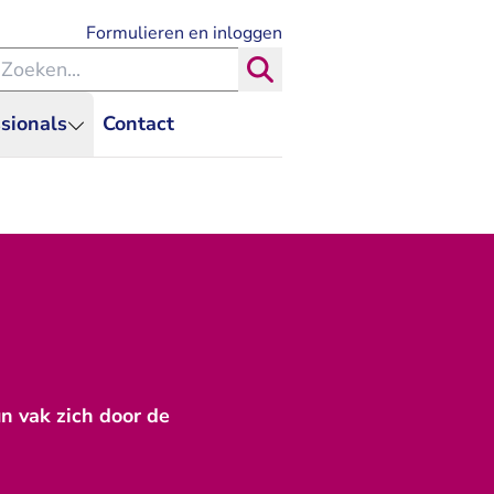
- U verlaat Rechtspraak.nl
Formulieren en inloggen
eken binnen de Rechtspraak
Zoeken
sionals
Contact
un vak zich door de