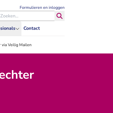
- U verlaat Rechtspraak.nl
Formulieren en inloggen
eken binnen de Rechtspraak
Zoeken
sionals
Contact
 via Veilig Mailen
echter