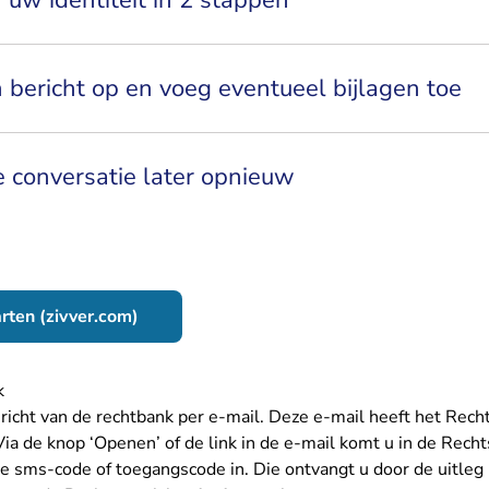
r uw identiteit in 2 stappen
n bericht op en voeg eventueel bijlagen toe
 conversatie later opnieuw
- U verlaat Rechtspraak.nl
arten (zivver.com)
nk
ericht van de rechtbank per e-mail. Deze e-mail heeft het Rec
 Via de knop ‘Openen’ of de link in de e-mail komt u in de Rec
de sms-code of toegangscode in. Die ontvangt u door de uitleg 