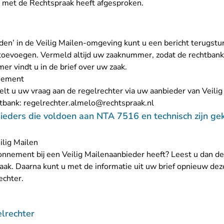
u met de Rechtspraak heeft afgesproken.
en’ in de Veilig Mailen-omgeving kunt u een bericht terugstu
f toevoegen. Vermeld altijd uw zaaknummer, zodat de rechtban
 vindt u in de brief over uw zaak.
nnement
t u uw vraag aan de regelrechter via uw aanbieder van Veilig 
- U verlaat Rechtsp
htbank:
regelrechter.almelo@rechtspraak.nl
ieders die voldoen aan NTA 7516 en technisch zijn g
ilig Mailen
onnement bij een Veilig Mailenaanbieder heeft? Leest u dan d
aak
. Daarna kunt u met de informatie uit uw brief opnieuw d
echter.
lrechter