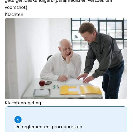
getuigen/deskundigen, (para)medici en verzoek om
voorschot)
Klachten
Klachtenregeling
Hint van type informatie
De reglementen, procedures en