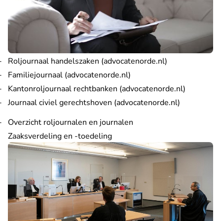
- U verlaat Rec
Roljournaal handelszaken (advocatenorde.nl)
- U verlaat Rechtspraak.n
Familiejournaal (advocatenorde.nl)
- U verlaa
Kantonroljournaal rechtbanken (advocatenorde.nl)
- U verlaat
Journaal civiel gerechtshoven (advocatenorde.nl)
Overzicht roljournalen en journalen
Zaaksverdeling en -toedeling