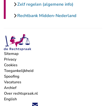
Zelf regelen (algemene info)
Rechtbank Midden-Nederland
Sitemap
Privacy
Cookies
Toegankelijkheid
Spoofing
Vacatures
- U verlaat Rechtspraak.nl
Archief
Over rechtspraak.nl
English
Volg ons op X (Twitter) - U verlaat Rechtspraak.nl
Volg ons op Facebook - U verlaat Rechtspraak.nl
Volg ons op Instagram - U verlaat Rechtspraak.nl
Volg ons op Youtube - U verlaat Rechtspraak.nl
Volg ons op LinkedIn - U verlaat Rechtspraak.n
'Blijf op de hoogte' nieuwsbrief - U verlaat