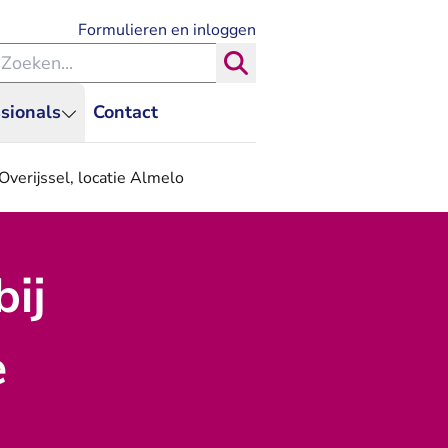
- U verlaat Rechtspraak.nl
Formulieren en inloggen
eken binnen de Rechtspraak
Zoeken
sionals
Contact
 Overijssel, locatie Almelo
bij
e