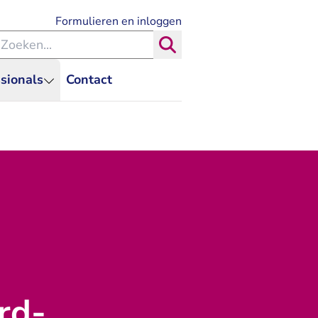
- U verlaat Rechtspraak.nl
Formulieren en inloggen
eken binnen de Rechtspraak
Zoeken
sionals
Contact
rd-