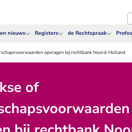
Zo
 en nieuws
Registers
de Rechtspraak
Profes
erschapsvoorwaarden opvragen bij rechtbank Noord-Holland
kse of
rschapsvoorwaarden
n bij rechtbank Noo