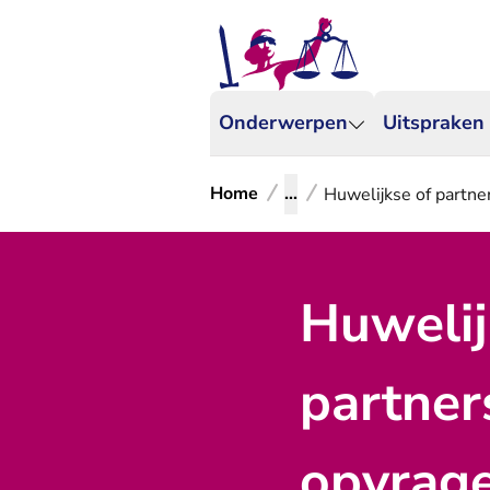
Onderwerpen
Uitspraken
Home
...
Huwelijkse of partn
Huwelij
partne
opvrage