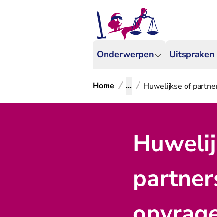
Onderwerpen
Uitspraken
Home
...
Huwelijkse of partn
Huwelij
partne
opvrage