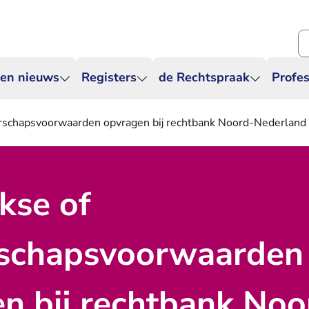
Zo
 en nieuws
Registers
de Rechtspraak
Profes
erschapsvoorwaarden opvragen bij rechtbank Noord-Nederland
kse of
rschapsvoorwaarden
n bij rechtbank Noo