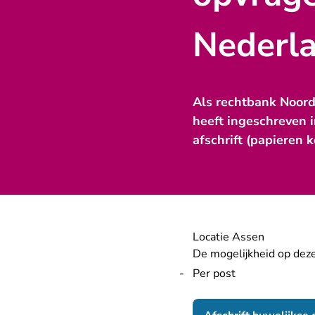
Nederl
Als rechtbank Noor
heeft ingeschreven i
afschrift (papieren 
Locatie Assen
De mogelijkheid op deze 
Per post