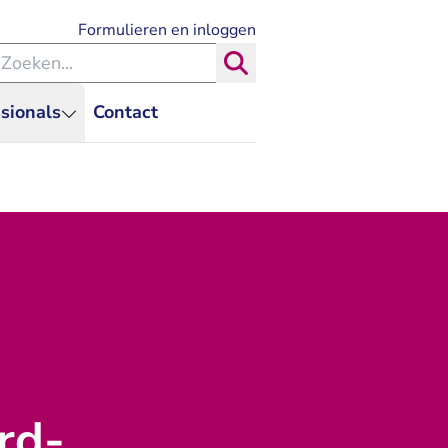
- U verlaat Rechtspraak.nl
Formulieren en inloggen
eken binnen de Rechtspraak
Zoeken
sionals
Contact
rd-