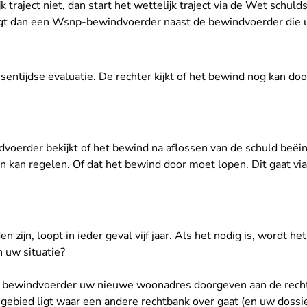
jk traject niet, dan start het wettelijk traject via de Wet schuld
jgt dan een Wsnp-bewindvoerder naast de bewindvoerder die u 
ussentijdse evaluatie. De rechter kijkt of het bewind nog kan do
voerder bekijkt of het bewind na aflossen van de schuld beë
n kan regelen. Of dat het bewind door moet lopen. Dit gaat via
 zijn, loopt in ieder geval vijf jaar. Als het nodig is, wordt h
n uw situatie?
w bewindvoerder uw nieuwe woonadres doorgeven aan de rechtba
gebied ligt waar een andere rechtbank over gaat (en uw doss