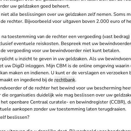
erder uw geldzaken goed beheert.
iet alle beslissingen over uw geldzaken zelf nemen. Soms 
de rechter. Bijvoorbeeld voor uitgaven boven 2.000 euro of h
 na toestemming van de rechter een
vergoeding
(vast bedrag)
nclusief eventuele reiskosten. Bespreek met uw bewindvoerder
 u de vergoeding voor uw bewindvoerder niet kunt betalen.
plicht u inzicht te geven in uw geldzaken. Als uw bewindvoe
- U verlaat Rechtspraak.nl
t uw DigiD inloggen
. Mijn CBM is de online omgeving waari
kan maken en indienen. U kunt er de verslagen en verzoeken 
maakt en ingediend bij de
rechtbank
.
indvoerder of de rechter het bewind voor uw bescherming heeft
r die organisaties duidelijk wie mag beslissen over uw geldzake
 het openbare Centraal curatele- en bewindregister (CCBR), 
uele aankopen zonder uw toestemming laten terugdraaien.
elf beslissen?