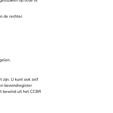
geldzaken op orde te
n de rechter.
gelen.
zijn. U kunt ook zelf
en bewindregister
het bewind uit het CCBR