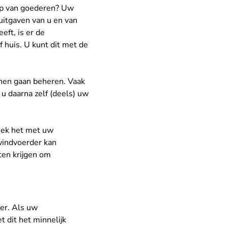
ap van goederen? Uw
itgaven van u en van
eft, is er de
 huis. U kunt dit met de
nnen gaan beheren. Vaak
 u daarna zelf (deels) uw
eek het met uw
windvoerder kan
ten krijgen om
er
. Als uw
dit het minnelijk