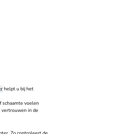
er
helpt u bij het
of schaamte voelen
l vertrouwen in de
ter. Zo controleert de