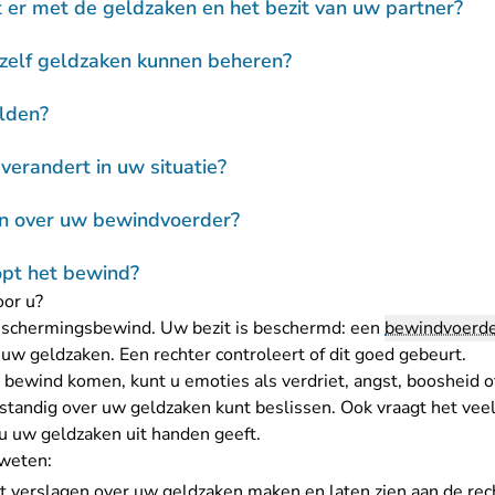
er met de geldzaken en het bezit van uw partner?
 zelf geldzaken kunnen beheren?
ulden?
 verandert in uw situatie?
en over uw bewindvoerder?
pt het bewind?
or u?
schermingsbewind. Uw bezit is beschermd: een
bewindvoerd
uw geldzaken. Een rechter controleert of dit goed gebeurt.
bewind komen, kunt u emoties als verdriet, angst, boosheid 
fstandig over uw geldzaken kunt beslissen. Ook vraagt het vee
u uw geldzaken uit handen geeft.
 weten:
verslagen over uw geldzaken maken en laten zien aan de rech