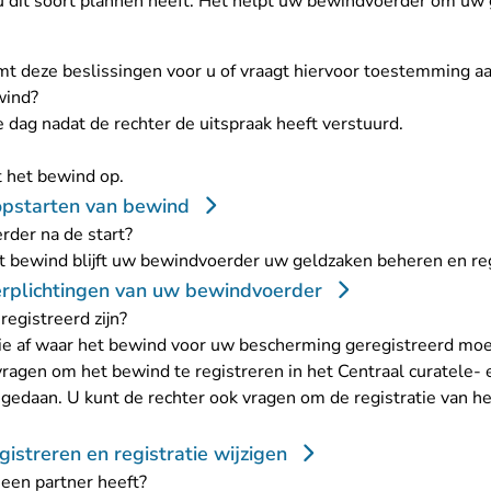
 dit soort plannen heeft. Het helpt uw bewindvoerder om uw 
 deze beslissingen voor u of vraagt hiervoor toestemming aa
wind?
 dag nadat de rechter de uitspraak heeft verstuurd.
 het bewind op.
opstarten van bewind
der na de start?
t bewind blijft uw bewindvoerder uw geldzaken beheren en re
erplichtingen van uw bewindvoerder
egistreerd zijn?
ie af waar het bewind voor uw bescherming geregistreerd moet 
agen om het bewind te registreren in het Centraal curatele- 
is gedaan. U kunt de rechter ook vragen om de registratie van 
istreren en registratie wijzigen
een partner heeft?