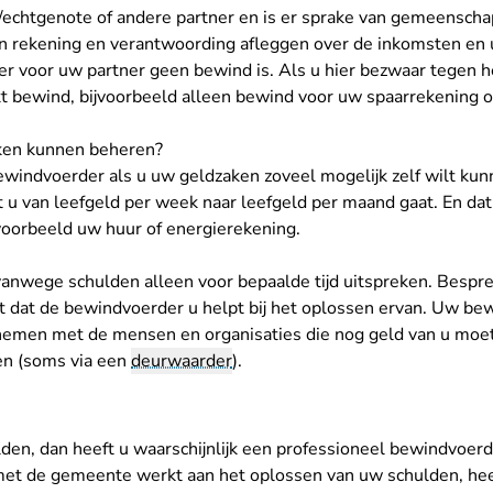
/echtgenote of andere partner en is er sprake van gemeensch
 rekening en verantwoording afleggen over de inkomsten en u
er voor uw partner geen bewind is. Als u hier bezwaar tegen he
t bewind, bijvoorbeeld alleen bewind voor uw spaarrekening of
aken kunnen beheren?
windvoerder als u uw geldzaken zoveel mogelijk zelf wilt ku
t u van leefgeld per week naar leefgeld per maand gaat. En dat
jvoorbeeld uw huur of energierekening.
vanwege schulden alleen voor bepaalde tijd uitspreken. Bespr
t dat de bewindvoerder u helpt bij het oplossen ervan. Uw be
pnemen met de mensen en organisaties die nog geld van u moe
en (soms via een
deurwaarder
).
den, dan heeft u waarschijnlijk een
professioneel bewindvoerd
t de gemeente werkt aan het oplossen van uw schulden, heet 