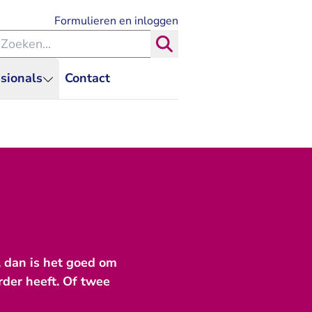
- U verlaat Rechtspraak.nl
Formulieren en inloggen
eken binnen de Rechtspraak
Zoeken
sionals
Contact
, dan is het goed om
rder heeft. Of twee