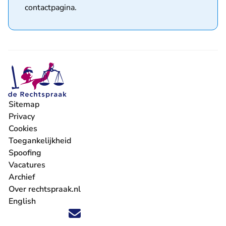
contactpagina
.
Sitemap
Privacy
Cookies
Toegankelijkheid
Spoofing
Vacatures
- U verlaat Rechtspraak.nl
Archief
Over rechtspraak.nl
English
Volg ons op X (Twitter) - U verlaat Rechtspraak.nl
Volg ons op Facebook - U verlaat Rechtspraak.nl
Volg ons op Instagram - U verlaat Rechtspraak.nl
Volg ons op Youtube - U verlaat Rechtspraak.nl
Volg ons op LinkedIn - U verlaat Rechtspraak.n
'Blijf op de hoogte' nieuwsbrief - U verlaat