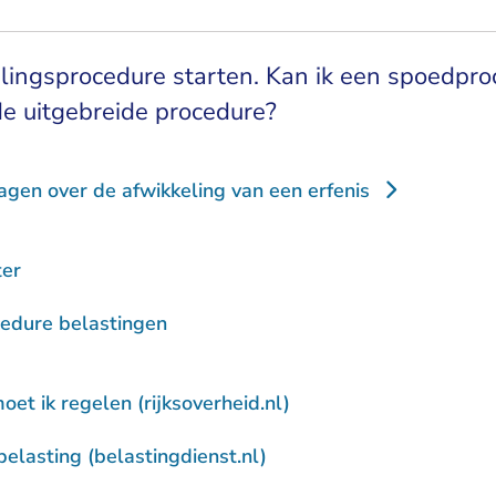
elingsprocedure starten. Kan ik een spoedpr
e uitgebreide procedure?
agen over de afwikkeling van een erfenis
ter
edure belastingen
- U verlaat Rechtspraa
oet ik regelen (rijksoverheid.nl)
- U verlaat Rechtspraak.
belasting (belastingdienst.nl)