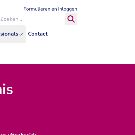
- U verlaat Rechtspraak.nl
Formulieren en inloggen
eken binnen de Rechtspraak
Zoeken
sionals
Contact
is