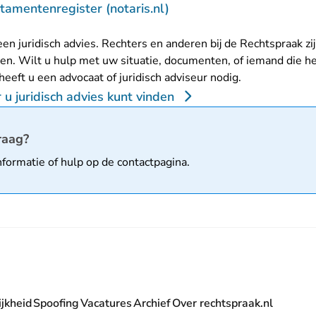
- U verlaat Rechtspraak.
tamentenregister (notaris.nl)
en juridisch advies. Rechters en anderen bij de Rechtspraak zi
n. Wilt u hulp met uw situatie, documenten, of iemand die h
 heeft u een advocaat of juridisch adviseur nodig.
u juridisch advies kunt vinden
matie
raag?
nformatie of hulp op de
contactpagina
.
jkheid
Spoofing
Vacatures
Archief
Over rechtspraak.nl
- U verlaat Rechtspraak.nl