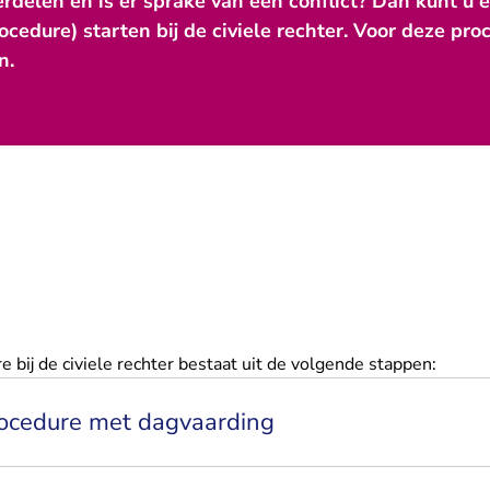
erdelen en is er sprake van een conflict? Dan kunt u 
edure) starten bij de civiele rechter. Voor deze pr
n.
 bij de civiele rechter bestaat uit de volgende stappen:
procedure met dagvaarding