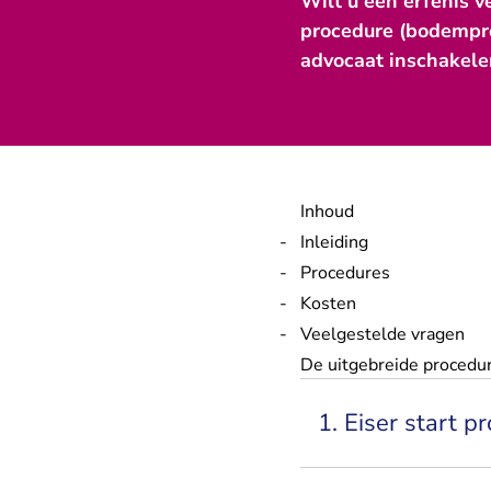
Wilt u een erfenis v
procedure (bodemproc
advocaat inschakele
Inhoud
Inleiding
Procedures
Kosten
Veelgestelde vragen
De uitgebreide procedure
1. Eiser start 