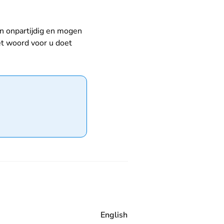
nl
jn onpartijdig en mogen
et woord voor u doet
English