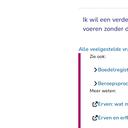
Ik wil een verd
voeren zonder d
Alle veelgestelde vr
Zie ook:
Boedelregis
Beroepsproc
Meer weten:
Erven: wat m
Erven en erf