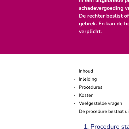
In een uitgebreide 
schadevergoeding van
De rechter beslist o
gebrek. En kan de ho
verplicht.
Inhoud
Inleiding
Procedures
Kosten
Veelgestelde vragen
De procedure bestaat ui
1. Procedure st