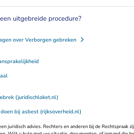
een uitgebreide procedure?
ragen over Verborgen gebreken
nsprakelijkheid
zaal
- U verlaat Rechtspraak.nl
brek (juridischloket.nl)
- U verlaat Rechtspra
doen bij asbest (rijksoverheid.nl)
en juridisch advies. Rechters en anderen bij de Rechtspraak zi
n. Wilt u hulp met uw situatie, documenten, of iemand die h