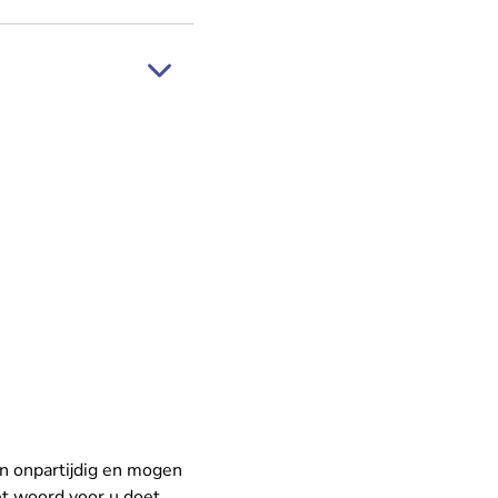
ak.nl
jn onpartijdig en mogen
et woord voor u doet