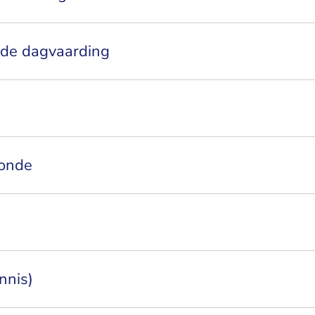
 de dagvaarding
ronde
nnis)