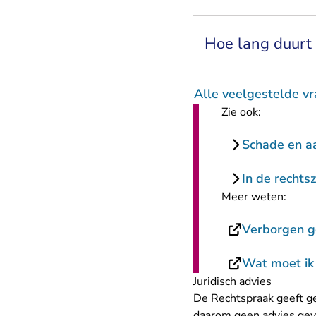
Hoe lang duurt 
Alle veelgestelde v
Zie ook:
Schade en aa
In de rechts
Meer weten:
Verborgen ge
Wat moet ik 
Juridisch advies
De Rechtspraak geeft ge
daarom geen advies geve