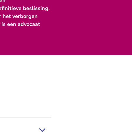
een
initieve beslissing.
or het verborgen
r is een advocaat