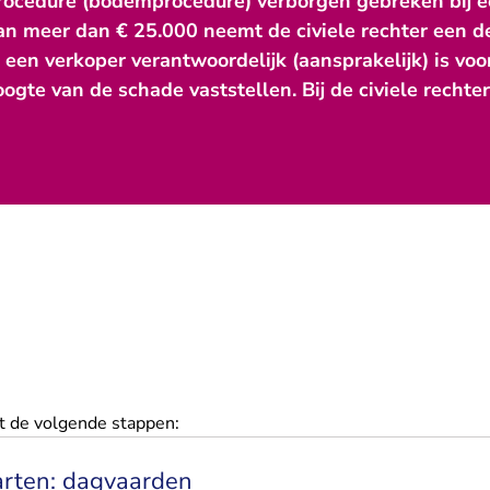
procedure (bodemprocedure) verborgen gebreken bij 
 meer dan € 25.000 neemt de civiele rechter een def
f een verkoper verantwoordelijk (aansprakelijk) is vo
ogte van de schade vaststellen. Bij de civiele rechte
t de volgende stappen:
arten: dagvaarden