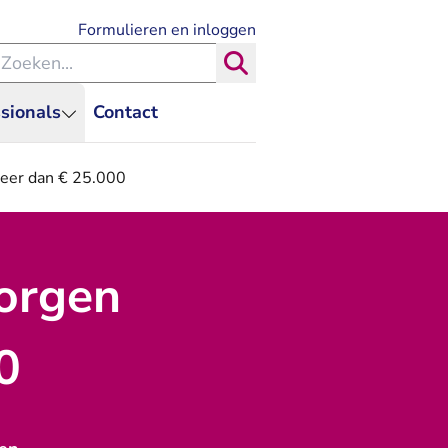
- U verlaat Rechtspraak.nl
Formulieren en inloggen
eken binnen de Rechtspraak
Zoeken
sionals
Contact
eer dan € 25.000
borgen
0