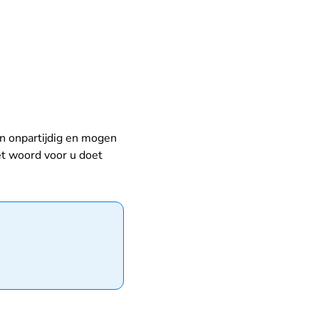
ak.nl
jn onpartijdig en mogen
et woord voor u doet