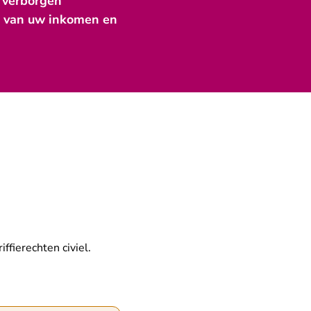
 verborgen
 af van uw inkomen en
ffierechten civiel.