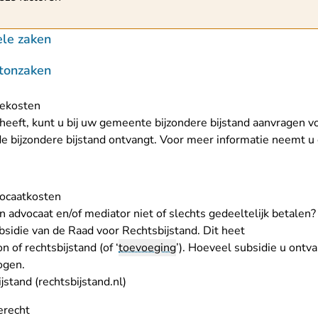
iele zaken
ntonzaken
fiekosten
heeft, kunt u bij uw gemeente bijzondere bijstand aanvragen vo
e bijzondere bijstand ontvangt. Voor meer informatie neemt u
ocaatkosten
 advocaat en/of mediator niet of slechts gedeeltelijk betalen?
sidie van de Raad voor Rechtsbijstand. Dit heet
 of rechtsbijstand (of ‘
toevoeging
’). Hoeveel subsidie u ontv
ogen.
- U verlaat Rechtspraak.nl
stand (rechtsbijstand.nl)
ierecht