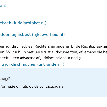
zaal
- U verlaat Rechtspraak.nl
brek (Juridischloket.nl)
- U verlaat Rechtspra
doen bij asbest (rijksoverheid.nl)
en juridisch advies. Rechters en anderen bij de Rechtspraak zi
n. Wilt u hulp met uw situatie, documenten, of iemand die h
 heeft u een advocaat of juridisch adviseur nodig.
u juridisch advies kunt vinden
matie
raag?
nformatie of hulp op de
contactpagina
.