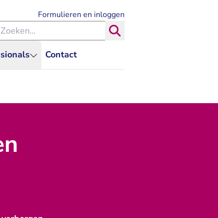
- U verlaat Rechtspraak.nl
Formulieren en inloggen
eken binnen de Rechtspraak
Zoeken
sionals
Contact
en