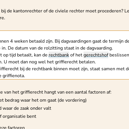
schuwing
 bij de kantonrechter of de civiele rechter moet procederen?
Le
re.
nen 4 weken betaald zijn. Bij dagvaardingen gaat de termijn d
g) in. De datum van de rolzitting staat in de dagvaarding.
et op tijd betaalt, kan de
rechtbank
of het
gerechtshof
beslissen 
. U moet dan nog wel het griffierecht betalen.
ffierecht bij de rechtbank binnen moet zijn, staat samen met 
griffienota.
schuwing
e van het griffierecht hangt van een aantal factoren af:
et bedrag waar het om gaat (de vordering)
d waar de zaak onder valt
of organisatie bent
eze factoren