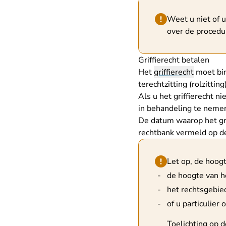
Hint van type waar
Weet u niet of u
over de procedu
Griffierecht betalen
Het
griffierecht
moet bin
terechtzitting (rolzittin
Als u het griffierecht ni
in behandeling te nemen
De datum waarop het gri
rechtbank vermeld op de 
Hint van type waar
Let op, de hoogt
de hoogte van h
het rechtsgebie
of u particulier 
Toelichting op d