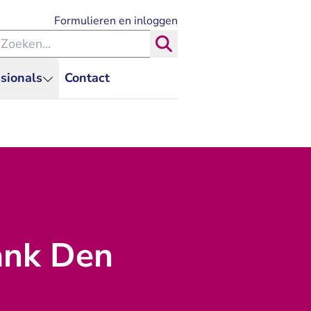
- U verlaat Rechtspraak.nl
Formulieren en inloggen
eken binnen de Rechtspraak
Zoeken
sionals
Contact
ank Den