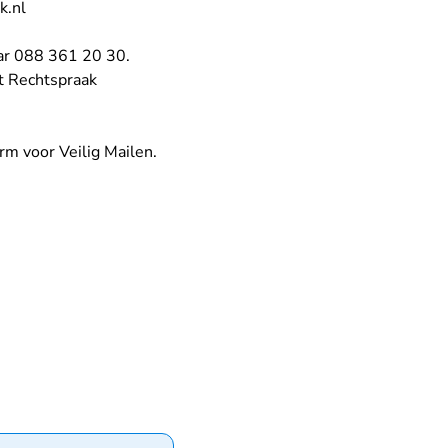
- U verlaat Rechtspraak.nl
k.nl
aar 088 361 20 30.
t Rechtspraak
rm voor Veilig Mailen.