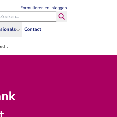
- U verlaat Rechtspraak.nl
Formulieren en inloggen
eken binnen de Rechtspraak
Zoeken
sionals
Contact
recht
ank
t