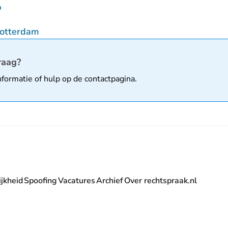
p
Rotterdam
matie
raag?
nformatie of hulp op de
contactpagina
.
jkheid
Spoofing
Vacatures
Archief
Over rechtspraak.nl
- U verlaat Rechtspraak.nl
 Rechtspraak.nl
t Rechtspraak.nl
rlaat Rechtspraak.nl
verlaat Rechtspraak.nl
 U verlaat Rechtspraak.nl
' nieuwsbrief - U verlaat Rechtspraak.nl