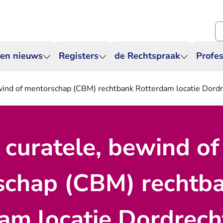
Zo
 en nieuws
Registers
de Rechtspraak
Profes
ewind of mentorschap (CBM) rechtbank Rotterdam locatie Dord
 curatele, bewind of
schap (CBM) rechtb
am locatie Dordrech