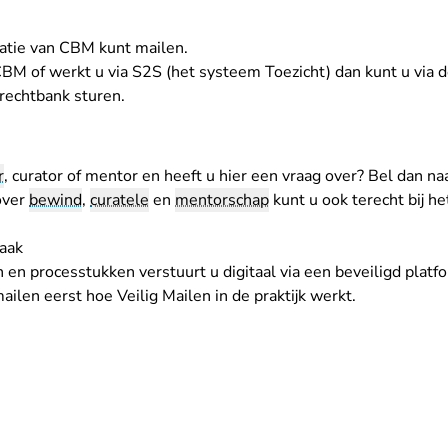
ratie van CBM kunt mailen
.
 CBM of werkt u via S2S (het systeem Toezicht) dan kunt u via
rechtbank sturen.
r
, curator of mentor en heeft u hier een vraag over? Bel dan n
over
bewind
,
curatele
en
mentorschap
kunt u ook terecht bij
he
aak
 en processtukken verstuurt u digitaal via een beveiligd platfo
ailen eerst hoe Veilig Mailen in de praktijk werkt
.