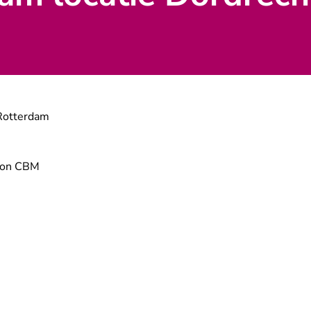
Rotterdam
nton CBM
e