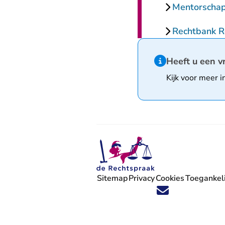
Mentorscha
Rechtbank 
Hint van type infor
Heeft u een v
Kijk voor meer i
Sitemap
Privacy
Cookies
Toegankeli
Volg ons op X (Twitter) - U verlaat
Volg ons op Facebook - U verlaa
Volg ons op Instagram - U ve
Volg ons op Youtube - U 
Volg ons op LinkedIn -
'Blijf op de hoogte