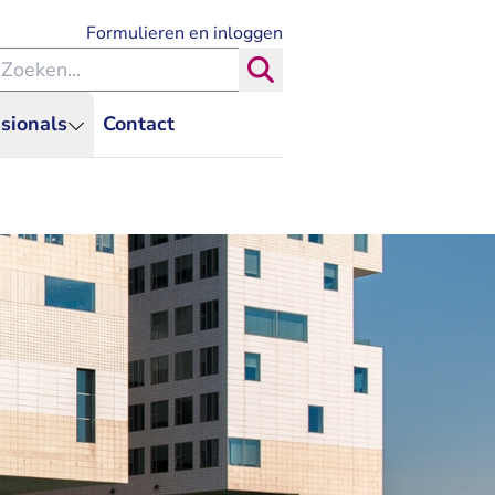
- U verlaat Rechtspraak.nl
Formulieren en inloggen
eken binnen de Rechtspraak
Zoeken
sionals
Contact