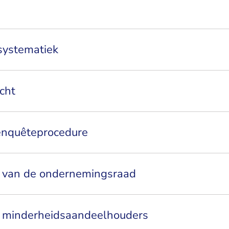
 systematiek
icht
 enquêteprocedure
t van de ondernemingsraad
n minderheidsaandeelhouders