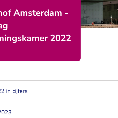
hof Amsterdam -
ag
mingskamer 2022
2 in cijfers
 2023