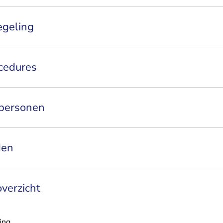
egeling
ocedures
 personen
den
overzicht
ing