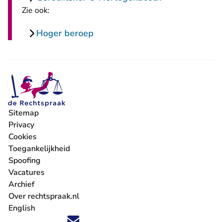
Zie ook:
Hoger beroep
Sitemap
Privacy
Cookies
Toegankelijkheid
Spoofing
Vacatures
- U verlaat Rechtspraak.nl
Archief
Over rechtspraak.nl
English
Volg ons op X (Twitter) - U verlaat Rechtspraak.nl
Volg ons op Facebook - U verlaat Rechtspraak.nl
Volg ons op Instagram - U verlaat Rechtspraak.nl
Volg ons op Youtube - U verlaat Rechtspraak.nl
Volg ons op LinkedIn - U verlaat Rechtspraak.n
'Blijf op de hoogte' nieuwsbrief - U verlaat