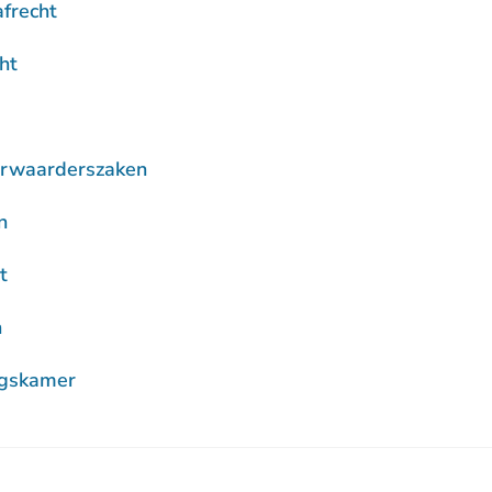
afrecht
ht
urwaarderszaken
n
t
n
gskamer