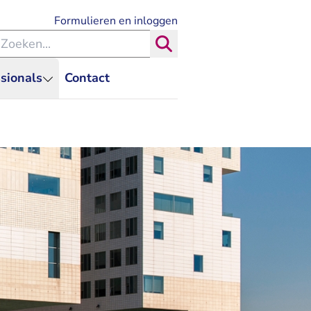
- U verlaat Rechtspraak.nl
Formulieren en inloggen
eken binnen de Rechtspraak
Zoeken
sionals
Contact