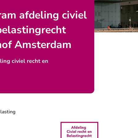
m afdeling civiel
belastingrecht
hof Amsterdam
ng civiel recht en
lasting