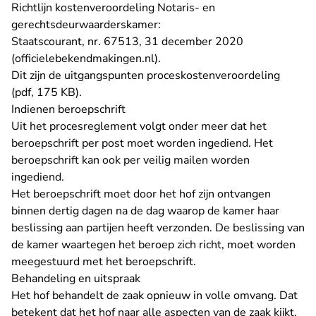
Richtlijn kostenveroordeling Notaris- en
gerechtsdeurwaarderskamer:
Staatscourant, nr. 67513, 31 december 2020
- U verlaat Rechtspraak.nl
(officielebekendmakingen.nl)
.
Dit zijn
de uitgangspunten proceskostenveroordeling
(pdf, 175 KB)
.
Indienen beroepschrift
Uit het procesreglement volgt onder meer dat het
beroepschrift per post moet worden ingediend. Het
beroepschrift kan ook per veilig mailen worden
ingediend.
Het beroepschrift moet door het hof zijn ontvangen
binnen dertig dagen na de dag waarop de kamer haar
beslissing aan partijen heeft verzonden. De beslissing van
de kamer waartegen het beroep zich richt, moet worden
meegestuurd met het beroepschrift.
Behandeling en uitspraak
Het hof behandelt de zaak opnieuw in volle omvang. Dat
betekent dat het hof naar alle aspecten van de zaak kijkt,