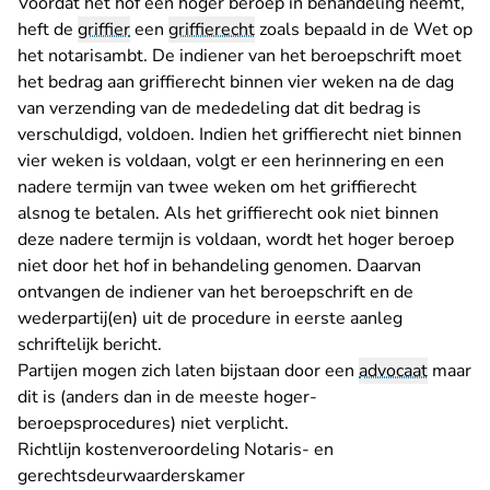
Voordat het hof een hoger beroep in behandeling neemt,
heft de
griffier
een
griffierecht
zoals bepaald in de Wet op
het notarisambt. De indiener van het beroepschrift moet
het bedrag aan griffierecht binnen vier weken na de dag
van verzending van de mededeling dat dit bedrag is
verschuldigd, voldoen. Indien het griffierecht niet binnen
vier weken is voldaan, volgt er een herinnering en een
nadere termijn van twee weken om het griffierecht
alsnog te betalen. Als het griffierecht ook niet binnen
deze nadere termijn is voldaan, wordt het hoger beroep
niet door het hof in behandeling genomen. Daarvan
ontvangen de indiener van het beroepschrift en de
wederpartij(en) uit de procedure in eerste aanleg
schriftelijk bericht.
Partijen mogen zich laten bijstaan door een
advocaat
maar
dit is (anders dan in de meeste hoger-
beroepsprocedures) niet verplicht.
Richtlijn kostenveroordeling Notaris- en
gerechtsdeurwaarderskamer