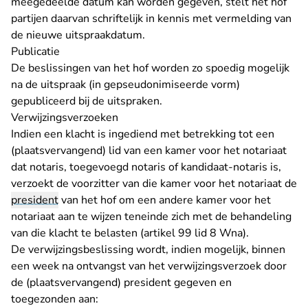
meegedeelde datum kan worden gegeven, stelt het hof
partijen daarvan schriftelijk in kennis met vermelding van
de nieuwe uitspraakdatum.
Publicatie
De beslissingen van het hof worden zo spoedig mogelijk
na de uitspraak (in gepseudonimiseerde vorm)
- U verlaat Rechtspraak.nl
gepubliceerd bij de
uitspraken
.
Verwijzingsverzoeken
Indien een klacht is ingediend met betrekking tot een
(plaatsvervangend) lid van een kamer voor het notariaat
dat notaris, toegevoegd notaris of kandidaat-notaris is,
verzoekt de voorzitter van die kamer voor het notariaat de
president
van het hof om een andere kamer voor het
notariaat aan te wijzen teneinde zich met de behandeling
van die klacht te belasten (artikel 99 lid 8 Wna).
De verwijzingsbeslissing wordt, indien mogelijk, binnen
een week na ontvangst van het verwijzingsverzoek door
de (plaatsvervangend) president gegeven en
toegezonden aan: