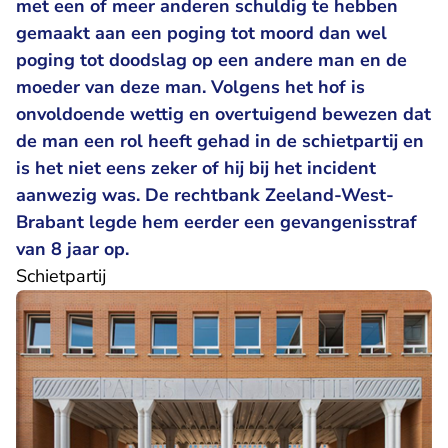
met een of meer anderen schuldig te hebben
gemaakt aan een poging tot moord dan wel
poging tot doodslag op een andere man en de
moeder van deze man. Volgens het hof is
onvoldoende wettig en overtuigend bewezen dat
de man een rol heeft gehad in de schietpartij en
is het niet eens zeker of hij bij het incident
aanwezig was. De
rechtbank Zeeland-West-
- U verlaat Rechtspraak.nl, opent in een n
Brabant
legde hem eerder een gevangenisstraf
van 8 jaar op.
Schietpartij