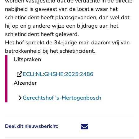
worden vastgesteld dat de verdachte in de directe
nabijheid is geweest van de locatie waar het
schietincident heeft plaatsgevonden, dan wel dat
hij op enig andere wijze een bijdrage aan het
schietincident heeft geleverd.
Het hof spreekt de 34-jarige man daarom vrij van
betrokkenheid bij het schietincident.
Uitspraken
- U verlaat Recht
ECLI:NL:GHSHE:2025:2486
Afzender
Gerechtshof 's-Hertogenbosch
Deel dit nieuwsbericht:
Deel dit nieuwsbericht via X - U 
Deel dit nieuwsbericht via Fa
Deel dit nieuwsbericht via
Deel dit nieuwsbericht