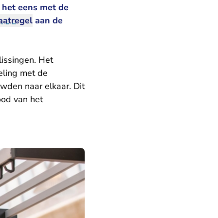
s het eens met de
atregel
aan de
lissingen. Het
eling met de
wden naar elkaar. Dit
ood van het