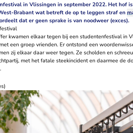
nfestival in Vlissingen in september 2022. Het hof i
- U verlaat Rechtspraak.nl
West-Brabant
wat betreft de op te leggen straf en
ma
ordeelt dat er geen sprake is van noodweer (exces).
festival
fer kwamen elkaar tegen bij een studentenfestival in V
 met een groep vrienden. Er ontstond een woordenwiss
men zij elkaar daar weer tegen. Ze scholden en schreeu
htpartij, met het fatale steekincident en daarmee de d
g.
es)