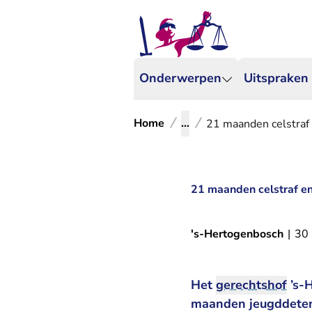
Onderwerpen
Uitspraken
Home
...
21 maanden celstraf 
21 maanden celstraf en 
's-Hertogenbosch
|
30
Het
gerechtshof
’s-H
maanden jeugddetent