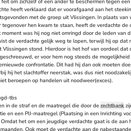
 feit om zichzelf of een ander te beschermen tegen een
hte heeft verklaard dat er voorafgaand aan het steekin
tsgevonden met de groep uit Vlissingen. In plaats van w
 tegenover hen kwam te staan, heeft de verdachte de c
 moment was hij nog niet omringd door de leden van d
wist de verdachte gelijk weg te lopen, terwijl hij op da
t Vlissingen stond. Hierdoor is het hof van oordeel da
geschreeuwd, er voor hem nog steeds de mogelijkheid 
ernieuwde confrontatie. Dit had hij dan ook moeten doen
ij hij het slachtoffer neerstak, was dus niet noodzakeli
 niet beroepen op handelen uit noodweer(exces).
ugd-tbs
en in de straf en de maatregel die door de
rechtbank
zi
e en een PIJ-maatregel (Plaatsing in een Inrichting vo
 Omdat het om een jeugdige verdachte gaat is de aan 
4 maanden. Ook moet de verdachte aan de nabestaand