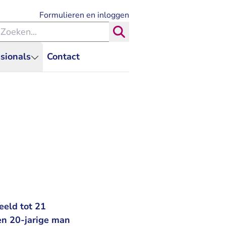
- U verlaat Rechtspraak.nl
Formulieren en inloggen
eken binnen de Rechtspraak
Zoeken
sionals
Contact
n
eeld tot 21
en 20-jarige man