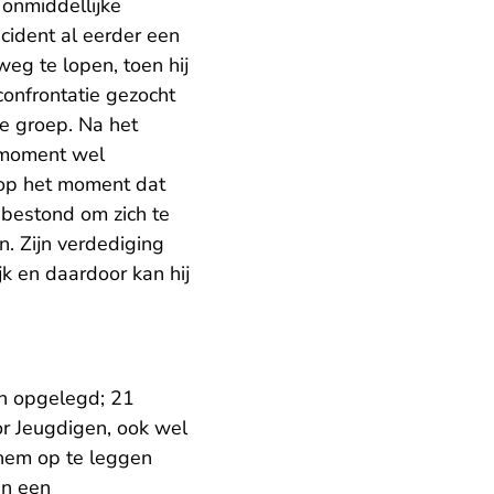
 onmiddellijke
cident al eerder een
eg te lopen, toen hij
onfrontatie gezocht
e groep. Na het
t moment wel
t op het moment dat
bestond om zich te
. Zijn verdediging
jk en daardoor kan hij
jn opgelegd; 21
or Jeugdigen, ook wel
hem op te leggen
en een