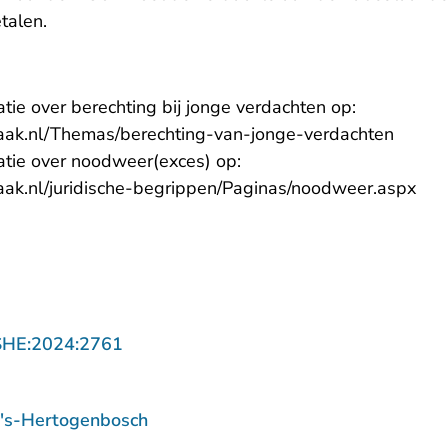
talen.
atie over berechting bij jonge verdachten op:
raak.nl/Themas/berechting-van-jonge-verdachten
matie over noodweer(exces) op:
aak.nl/juridische-begrippen/Paginas/noodweer.aspx
- U verlaat Rechtspraak.nl
SHE:2024:2761
 's-Hertogenbosch