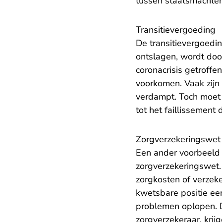
tussen staatsmachten 
Transitievergoeding
De transitievergoedi
ontslagen, wordt doo
coronacrisis getroff
voorkomen. Vaak zijn
verdampt. Toch moet 
tot het faillissemen
Zorgverzekeringswet
Een ander voorbeeld i
zorgverzekeringswet.
zorgkosten of verzeke
kwetsbare positie ee
problemen oplopen. Do
zorgverzekeraar, kri