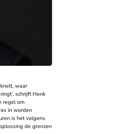
 knelt, waar
ngt’, schrijft Henk
htspraak.nl
de regel om
ras in worden
uren is het volgens
pent in een nieuw tabblad
oplossing de grenzen