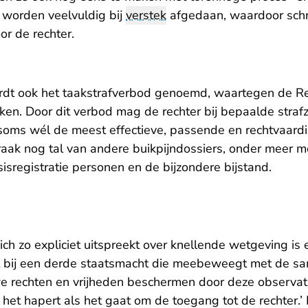
 worden veelvuldig bij
verstek
afgedaan, waardoor schri
or de rechter.
ordt ook het taakstrafverbod genoemd, waartegen de R
oken
. Door dit verbod mag de rechter bij bepaalde stra
 soms wél de meest effectieve, passende en rechtvaardi
ak nog tal van andere buikpijndossiers, onder meer me
sisregistratie personen en de bijzondere bijstand.
ch zo expliciet uitspreekt over knellende wetgeving is
t bij een derde staatsmacht die meebeweegt met de s
we rechten en vrijheden beschermen door deze observat
et hapert als het gaat om de toegang tot de rechter.’ 