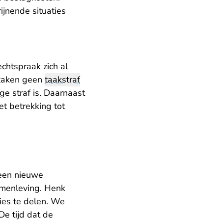
jnende situaties
echtspraak zich
al
fzaken geen
taakstraf
ge straf is. Daarnaast
t betrekking tot
 een nieuwe
amenleving. Henk
ies te delen. We
De tijd dat de