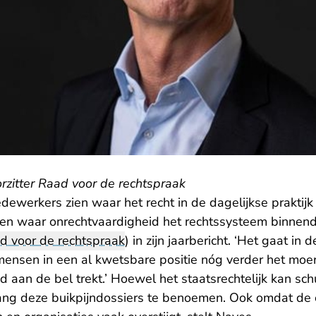
rzitter Raad voor de rechtspraak
ewerkers zien waar het recht in de dagelijkse praktijk
en waar onrechtvaardigheid het rechtssysteem binnendri
- U verlaat Rec
d voor de rechtspraak
) in
zijn jaarbericht
. ‘Het gaat in 
mensen in een al kwetsbare positie nóg verder het moe
 aan de bel trekt.’ Hoewel het staatsrechtelijk kan sch
- U verlaat Rechtspraak.nl, o
ang deze
buikpijndossiers
te benoemen. Ook omdat de 