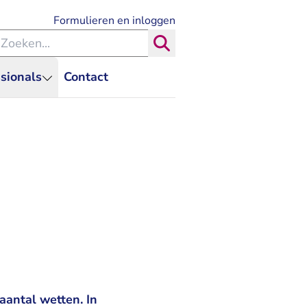
- U verlaat Rechtspraak.nl
Formulieren en inloggen
eken binnen de Rechtspraak
Zoeken
sionals
Contact
aantal wetten. In