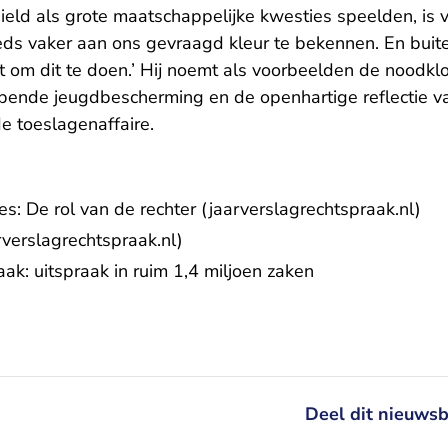
lhield als grote maatschappelijke kwesties speelden, i
eeds vaker aan ons gevraagd kleur te bekennen. En buit
t om dit te doen.’ Hij noemt als voorbeelden de
noodklo
opende jeugdbescherming en de
openhartige reflectie
va
e toeslagenaffaire.
- U verlaat Rechtspraak.nl, op
s: De rol van de rechter
(jaarverslagrechtspraak.nl)
erlaat Rechtspraak.nl, opent in een nieuw tabblad
verslagrechtspraak.nl)
ak: uitspraak in ruim 1,4 miljoen zaken
Deel dit nieuwsb