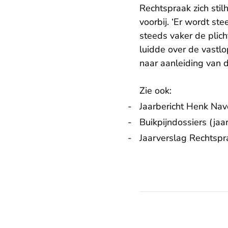
Rechtspraak zich sti
voorbij. ‘Er wordt st
steeds vaker de plich
luidde
over de vastl
naar aanleiding van d
Zie ook:
Jaarbericht Henk Nave
- U v
Buikpijndossiers
(jaar
Jaarverslag Rechtspra