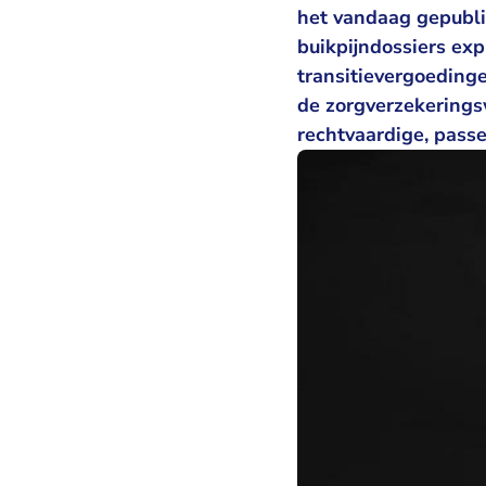
het vandaag gepubl
buikpijndossiers ex
transitievergoedinge
de zorgverzekerings
rechtvaardige, pass