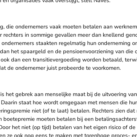
en organisaties vaak overstijgt, stelt Naves.
ng, die ondernemers vaak moeten betalen aan werkneme
r rechters in sommige gevallen meer dan knellend ge
en ondernemers staakten regelmatig hun onderneming om
 dan het spaargeld en de pensioenvoorziening van die
ook dan een transitievergoeding worden betaald, terwijl
t dat de ondernemer juist probeerde te voorkomen.
s het gebrek aan menselijke maat bij de uitvoering van
 Daarin staat hoe wordt omgegaan met mensen die hun 
ringspremie niet (of te laat) betalen. Rechters zien dat
n boetepremie moeten betalen bij een betalingsachter
or het niet (op tijd) betalen van het eigen risico of d
jgen ze ook nog eens te maken met torenhoge proces- e