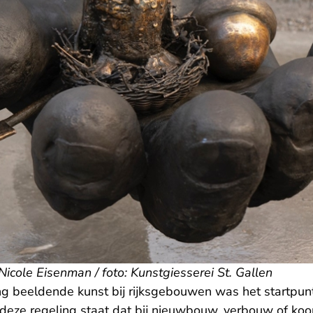
icole Eisenman / foto: Kunstgiesserei St. Gallen
g beeldende kunst bij rijksgebouwen was het startpunt
 deze regeling staat dat bij nieuwbouw, verbouw of ko