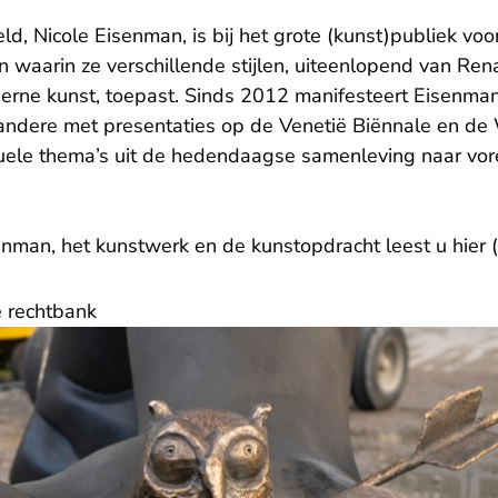
d, Nicole Eisenman, is bij het grote (kunst)publiek vo
jen waarin ze verschillende stijlen, uiteenlopend van Re
derne kunst, toepast. Sinds 2012 manifesteert Eisenman
ndere met presentaties op de Venetië Biënnale en de W
ele thema’s uit de hedendaagse samenleving naar vore
enman, het kunstwerk en de kunstopdracht leest u
hier 
 rechtbank