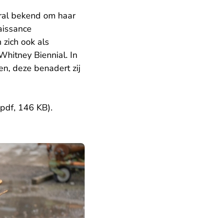
oral bekend om haar
naissance
 zich ook als
hitney Biennial. In
n, deze benadert zij
(pdf, 146 KB)
.