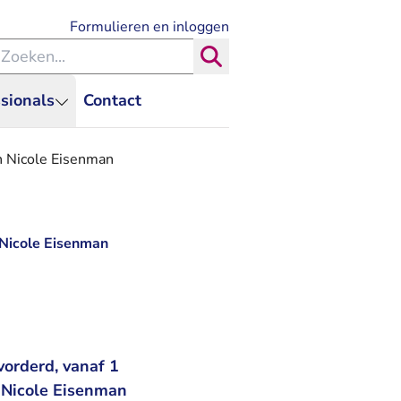
- U verlaat Rechtspraak.nl
Formulieren en inloggen
eken binnen de Rechtspraak
Zoeken
sionals
Contact
n Nicole Eisenman
 Nicole Eisenman
orderd, vanaf 1
 Nicole Eisenman