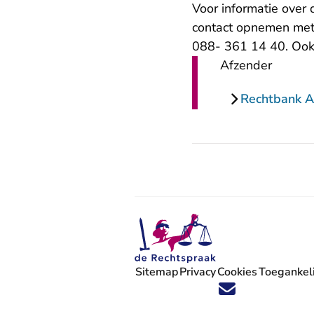
Voor informatie over
contact opnemen met 
088- 361 14 40. Oo
Afzender
Rechtbank 
Sitemap
Privacy
Cookies
Toegankeli
Volg ons op X (Twitter) - U verlaat
Volg ons op Facebook - U verlaa
Volg ons op Instagram - U ve
Volg ons op Youtube - U 
Volg ons op LinkedIn -
'Blijf op de hoogte