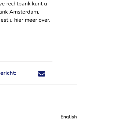
we rechtbank kunt u
tbank Amsterdam,
est u hier meer over.
ericht:
Deel dit nieuwsbericht via X - U verlaat Rechtspraa
Deel dit nieuwsbericht via Facebook - U verlaat
Deel dit nieuwsbericht via e-mail
Deel dit nieuwsbericht via LinkedIn - U v
English