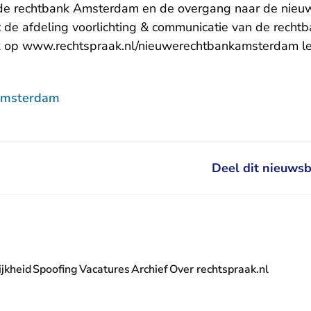
 de rechtbank Amsterdam en de overgang naar de nieu
de afdeling voorlichting & communicatie van de rech
k op
www.rechtspraak.nl/nieuwerechtbankamsterdam
le
Amsterdam
Deel dit nieuwsb
jkheid
Spoofing
Vacatures
Archief
Over rechtspraak.nl
- U verlaat Rechtspraak.nl
 Rechtspraak.nl
t Rechtspraak.nl
rlaat Rechtspraak.nl
verlaat Rechtspraak.nl
 U verlaat Rechtspraak.nl
' nieuwsbrief - U verlaat Rechtspraak.nl