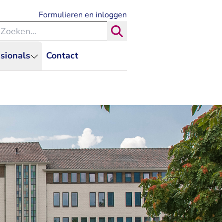
- U verlaat Rechtspraak.nl
Formulieren en inloggen
eken binnen de Rechtspraak
Zoeken
sionals
Contact