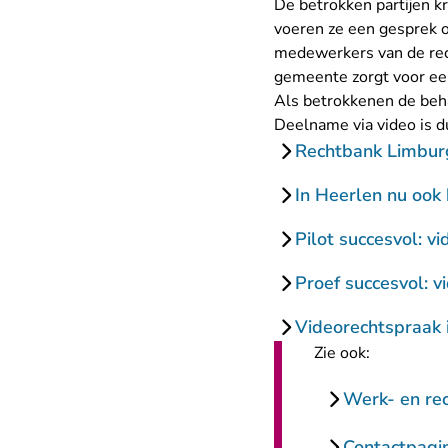
De betrokken partijen k
voeren ze een gesprek 
medewerkers van de rech
gemeente zorgt voor ee
Als betrokkenen de beha
Deelname via video is dus
Rechtbank Limburg
In Heerlen nu ook
Pilot succesvol: v
Proef succesvol: v
Videorechtspraak i
Zie ook:
Werk- en re
Contactpagi