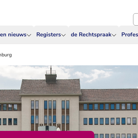
Zo
 en nieuws
Registers
de Rechtspraak
Profes
mburg