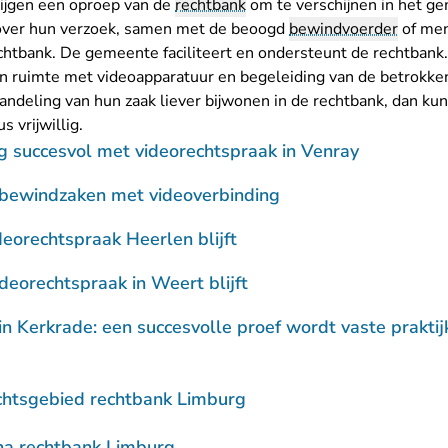
rijgen een oproep van de
rechtbank
om te verschijnen in het ge
over hun verzoek, samen met de beoogd
bewindvoerder
of men
tbank. De gemeente faciliteert en ondersteunt de rechtbank. 
n ruimte met videoapparatuur en begeleiding van de betrokke
ndeling van hun zaak liever bijwonen in de rechtbank, dan ku
 vrijwillig.
 succesvol met videorechtspraak in Venray
 bewindzaken met videoverbinding
ideorechtspraak Heerlen blijft
ideorechtspraak in Weert blijft
n Kerkrade: een succesvolle proef wordt vaste praktij
chtsgebied rechtbank Limburg
na rechtbank Limburg