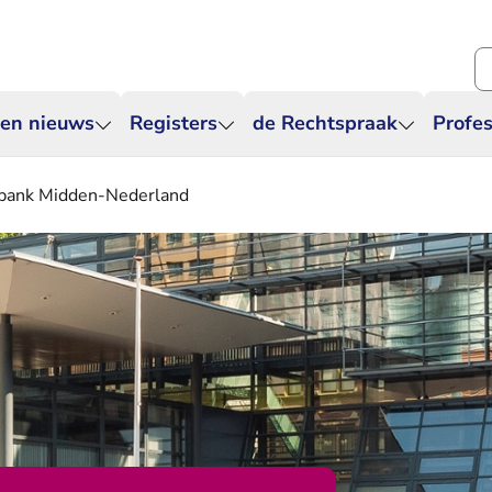
Zo
 en nieuws
Registers
de Rechtspraak
Profes
htbank Midden-Nederland