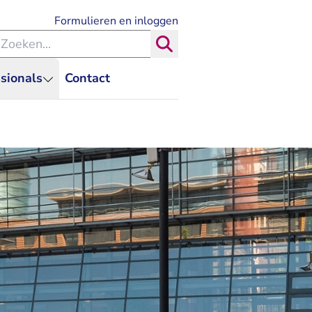
- U verlaat Rechtspraak.nl
Formulieren en inloggen
eken binnen de Rechtspraak
Zoeken
sionals
Contact