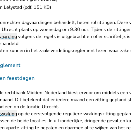
n Lelystad (pdf, 151 KB)
tonrechter dagvaardingen behandelt, heten rolzittingen. Deze 
 Utrecht plaats op woensdag om 9.30 uur. Tijdens de zittingen
vaarding
volgens de regels is uitgebracht en of er schriftelijk 
behandeld.
ten kunnen in het zaaksverdelingsreglement lezen waar zak
eglement
gen feestdagen
e rechtbank Midden-Nederland kiest ervoor om middels een v
maand. Dit betekent dat er iedere maand een zitting gepland st
d een op de locatie Utrecht.
e
wraking
op de eerstvolgende reguliere wrakingszitting geplan
sen de beide locaties. In uitzonderlijke, dringende gevallen 
n aparte zitting te bepalen en daarmee af te wijken van het reg