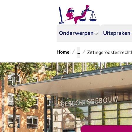
Onderwerpen
Uitspraken
Home
...
Zittingsrooster rec