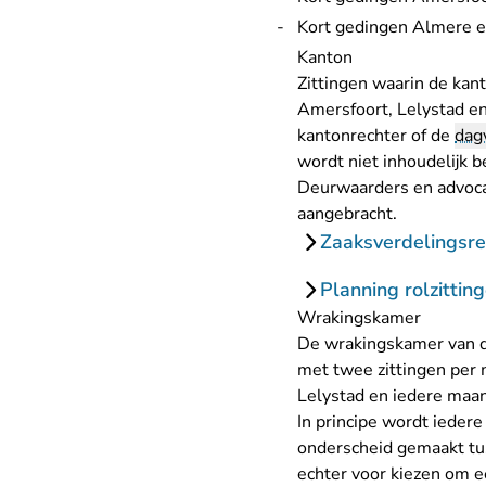
Kort gedingen Almere e
Kanton
Zittingen waarin de kan
Amersfoort, Lelystad en
kantonrechter of de
dag
wordt niet inhoudelijk 
Deurwaarders en advoca
aangebracht.
Zaaksverdelingsr
Planning rolzittin
Wrakingskamer
De wrakingskamer van d
met twee zittingen per 
Lelystad en iedere maan
In principe wordt ieder
onderscheid gemaakt tus
echter voor kiezen om ee