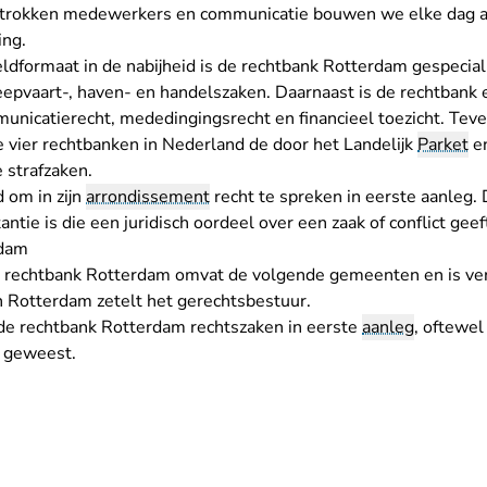
etrokken medewerkers en communicatie bouwen we elke dag a
ing.
dformaat in de nabijheid is de rechtbank Rotterdam gespeciali
heepvaart-, haven- en handelszaken. Daarnaast is de rechtbank
municatierecht, mededingingsrecht en financieel toezicht. Tev
e vier rechtbanken in Nederland de door het Landelijk
Parket
en
 strafzaken.
 om in zijn
arrondissement
recht te spreken in eerste aanleg. 
ntie is die een juridisch oordeel over een zaak of conflict geef
rdam
n
rechtbank Rotterdam
omvat de volgende gemeenten en is ver
In Rotterdam zetelt het
gerechtsbestuur
.
 de rechtbank Rotterdam rechtszaken in eerste
aanleg
, oftewel
jn geweest.