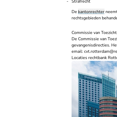
Strafrecht
De
kantonrechter
neemt 
rechtsgebieden behande
Commissie van Toezicht
De Commissie van Toezic
gevangenisdirecties. Het
email:
cvt.rotterdam@re
Locaties rechtbank Rot