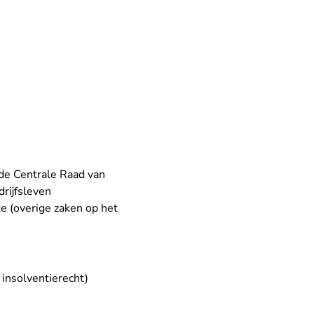
 de
Centrale Raad van
rijfsleven
te
(overige zaken op het
n
insolventierecht
)