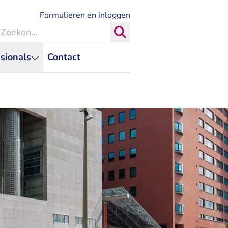
- U verlaat Rechtspraak.nl
Formulieren en inloggen
eken binnen de Rechtspraak
Zoeken
sionals
Contact