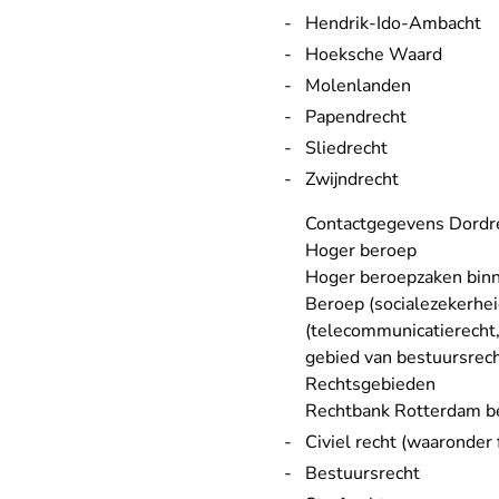
Hendrik-Ido-Ambacht
Hoeksche Waard
Molenlanden
Papendrecht
Sliedrecht
Zwijndrecht
Contactgegevens Dordr
Hoger beroep
Hoger beroepzaken binn
Beroep
(socialezekerhe
(telecommunicatierecht,
gebied van bestuursrech
Rechtsgebieden
Rechtbank Rotterdam be
Civiel recht
(waaronder
Bestuursrecht