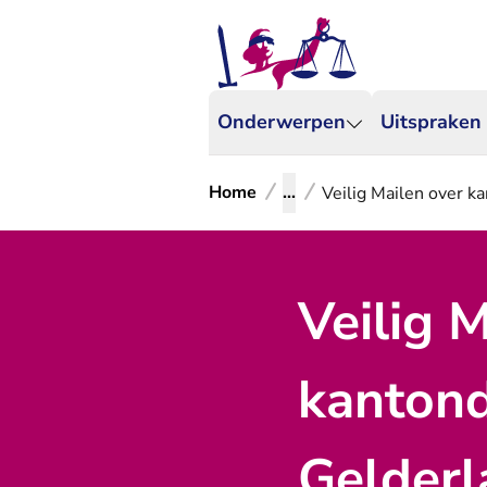
Onderwerpen
Uitspraken
Home
...
Veilig Mailen over k
Veilig 
kantond
Gelderl