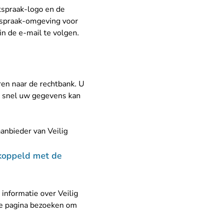
htspraak-logo en de
htspraak-omgeving voor
in de e-mail te volgen.
ren naar de rechtbank. U
k snel uw gegevens kan
anbieder van Veilig
U verlaat Rechtspraak.nl
ekoppeld met de
e
informatie over Veilig
eze pagina bezoeken om