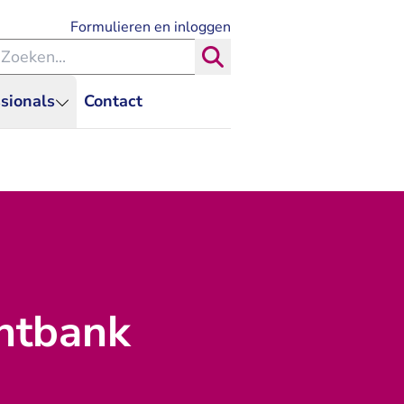
- U verlaat Rechtspraak.nl
Formulieren en inloggen
eken binnen de Rechtspraak
Zoeken
sionals
Contact
htbank