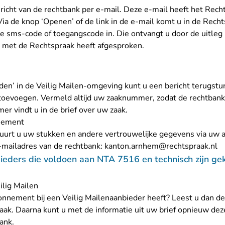
ericht van de rechtbank per e-mail. Deze e-mail heeft het Rec
 Via de knop ‘Openen’ of de link in de e-mail komt u in de Rec
de sms-code of toegangscode in. Die ontvangt u door de uitleg 
u met de Rechtspraak heeft afgesproken.
en’ in de Veilig Mailen-omgeving kunt u een bericht terugstu
f toevoegen. Vermeld altijd uw zaaknummer, zodat de rechtban
 vindt u in de brief over uw zaak.
nnement
urt u uw stukken en andere vertrouwelijke gegevens via uw a
- 
e-mailadres van de rechtbank:
kanton.arnhem@rechtspraak.nl
ieders die voldoen aan NTA 7516 en technisch zijn g
ilig Mailen
onnement bij een Veilig Mailenaanbieder heeft? Leest u dan d
aak
. Daarna kunt u met de informatie uit uw brief opnieuw d
ank.