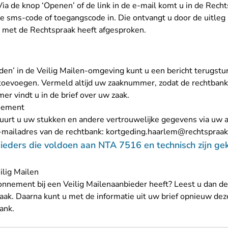
 Via de knop ‘Openen’ of de link in de e-mail komt u in de Rec
de sms-code of toegangscode in. Die ontvangt u door de uitleg 
u met de Rechtspraak heeft afgesproken.
en’ in de Veilig Mailen-omgeving kunt u een bericht terugstu
f toevoegen. Vermeld altijd uw zaaknummer, zodat de rechtban
 vindt u in de brief over uw zaak.
nnement
urt u uw stukken en andere vertrouwelijke gegevens via uw a
e-mailadres van de rechtbank:
kortgeding.haarlem@rechtspraak
ieders die voldoen aan NTA 7516 en technisch zijn g
ilig Mailen
onnement bij een Veilig Mailenaanbieder heeft? Leest u dan d
aak
. Daarna kunt u met de informatie uit uw brief opnieuw d
ank.