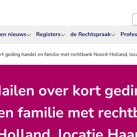
Zo
 en nieuws
Registers
de Rechtspraak
Profes
ort geding handel en familie met rechtbank Noord-Holland, lo
Mailen over kort ged
en familie met rech
olland, locatie Haa