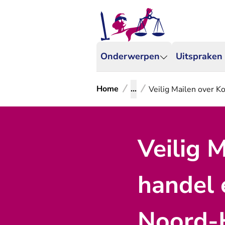
Onderwerpen
Uitspraken
Home
...
Veilig Mailen over K
Veilig 
handel 
Noord-H