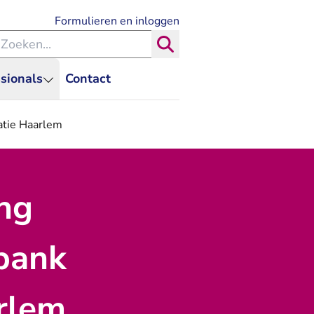
- U verlaat Rechtspraak.nl
Formulieren en inloggen
eken binnen de Rechtspraak
Zoeken
sionals
Contact
catie Haarlem
ing
tbank
rlem