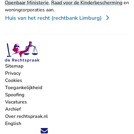
Openbaar Ministerie
,
Raad voor de Kinderbescherming
en
woningcorporaties aan.
Huis van het recht (rechtbank Limburg)
Sitemap
Privacy
Cookies
Toegankelijkheid
Spoofing
Vacatures
- U verlaat Rechtspraak.nl
Archief
Over rechtspraak.nl
English
Volg ons op X (Twitter) - U verlaat Rechtspraak.nl
Volg ons op Facebook - U verlaat Rechtspraak.nl
Volg ons op Instagram - U verlaat Rechtspraak.nl
Volg ons op Youtube - U verlaat Rechtspraak.nl
Volg ons op LinkedIn - U verlaat Rechtspraak.n
'Blijf op de hoogte' nieuwsbrief - U verlaat