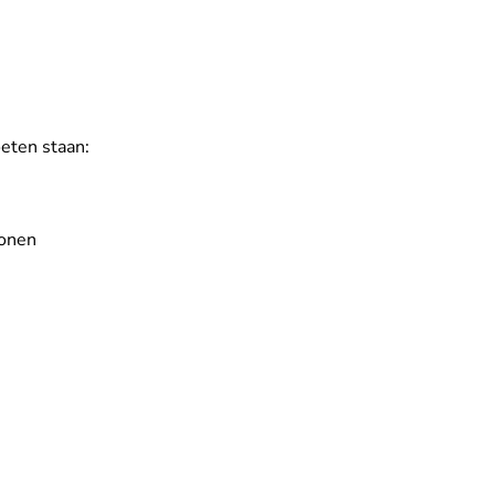
aak.nl
oeten staan:
sonen