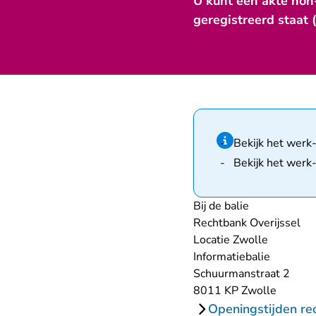
U kunt een akte non-
geregistreerd staat 
Hint van type infor
Bekijk het werk
Bekijk het werk
Bij de balie
Rechtbank Overijssel
Locatie Zwolle
Informatiebalie
Schuurmanstraat 2
8011 KP Zwolle
Openingstijden re