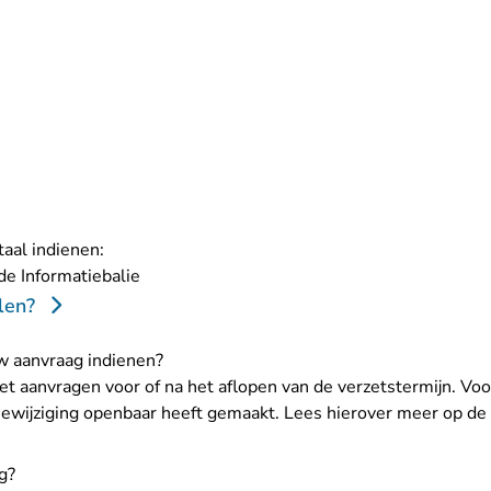
taal indienen:
- U verlaat Rechtspraak.nl
de Informatiebalie
len?
w aanvraag indienen?
et aanvragen voor of na het aflopen van de verzetstermijn. Voo
ewijziging openbaar heeft gemaakt. Lees hierover meer op de
g?