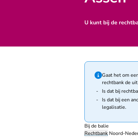
U kunt bij de rechtb
Hint van type infor
Gaat het om een 
rechtbank de uit
Is dat bij rech
Is dat bij een a
legalisatie
.
Bij de balie
Rechtbank
Noord-Neder