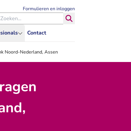
- U verlaat Rechtspraak.nl
Formulieren en inloggen
eken binnen de Rechtspraak
Zoeken
sionals
Contact
bank Noord-Nederland, Assen
vragen
and,