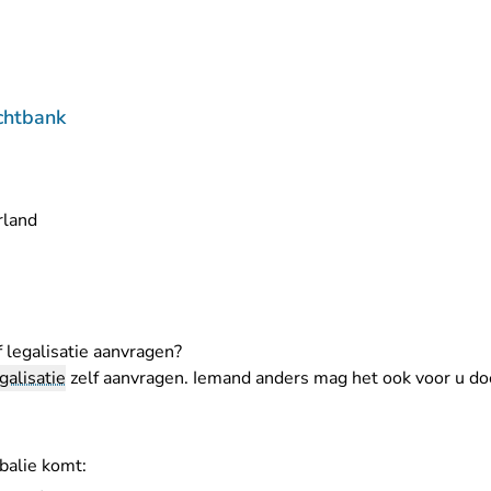
chtbank
rland
 legalisatie aanvragen?
galisatie
zelf aanvragen. Iemand anders mag het ook voor u do
balie komt: