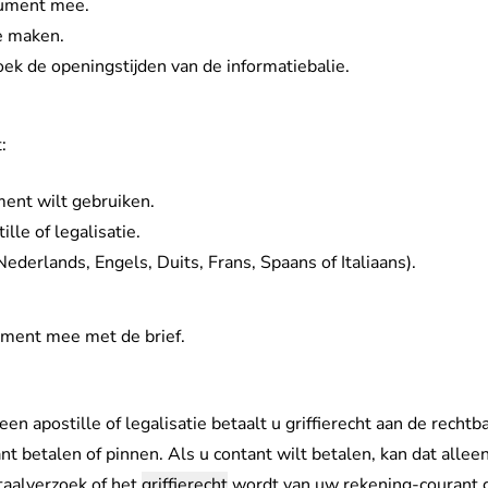
cument mee.
e maken.
oek de
openingstijden van de informatiebalie
.
:
ment wilt gebruiken.
lle of legalisatie.
(Nederlands, Engels, Duits, Frans, Spaans of Italiaans).
ument mee met de brief.
en apostille of legalisatie betaalt u
griffierecht
aan de rechtb
tant betalen of pinnen. Als u contant wilt betalen, kan dat alle
etaalverzoek of het
griffierecht
wordt van uw
rekening-courant g