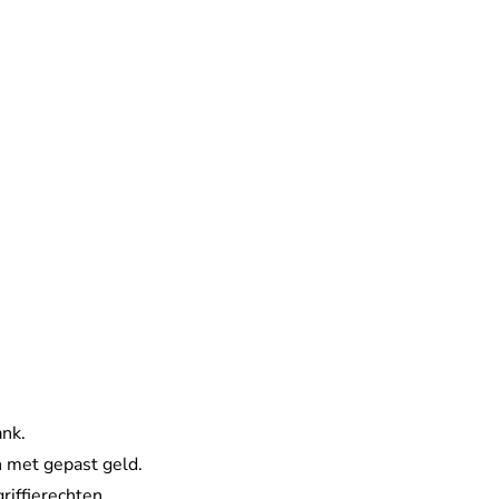
ank.
en met gepast geld.
riffierechten