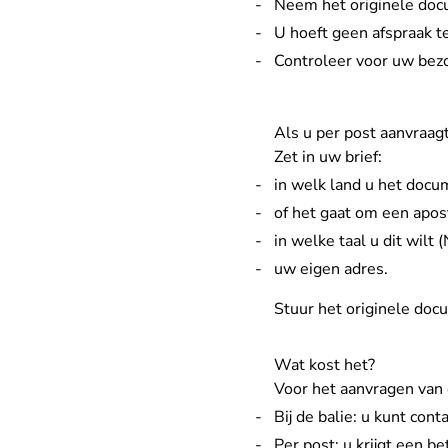
Neem het originele do
U hoeft geen afspraak t
Controleer voor uw bez
Als u per post aanvraagt
Zet in uw brief:
in welk land u het docu
of het gaat om een aposti
in welke taal u dit wilt 
uw eigen adres.
Stuur het originele doc
Wat kost het?
Voor het aanvragen van e
Bij de balie: u kunt con
Per post: u krijgt een b