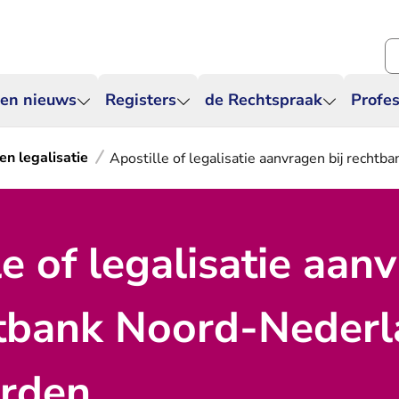
Zo
 en nieuws
Registers
de Rechtspraak
Profes
en legalisatie
Apostille of legalisatie aanvragen bij rech
le of legalisatie aan
htbank Noord-Nederl
rden