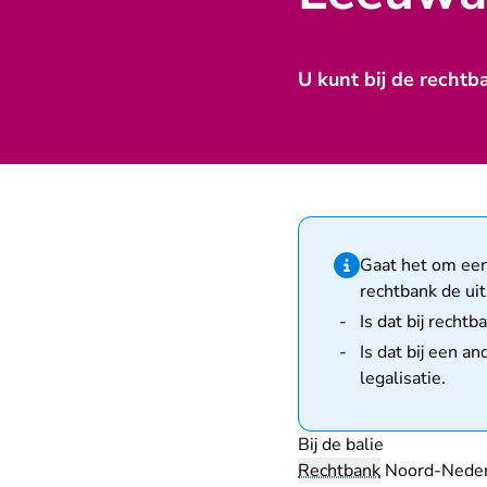
U kunt bij de rechtb
Hint van type infor
Gaat het om een 
rechtbank de uit
Is dat bij rech
Is dat bij een a
legalisatie
.
Bij de balie
Rechtbank
Noord-Neder