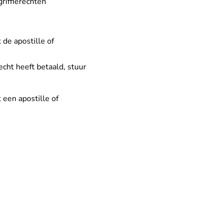
riffierechten
de apostille of
echt heeft betaald, stuur
 een apostille of