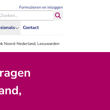
- U verlaat Rechtspraak.nl
Formulieren en inloggen
eken binnen de Rechtspraak
Zoeken
sionals
Contact
tbank Noord-Nederland, Leeuwarden
vragen
and,