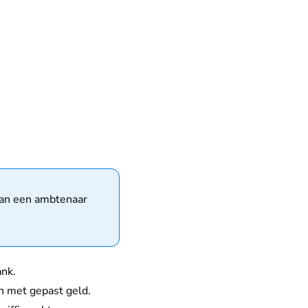
van een ambtenaar
ank.
en met gepast geld.