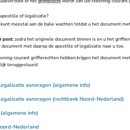
etaalverzoek of het
griffierecht
wordt van
uw rekening-courant g
postille of legalisatie?
kunt meestal aan de balie wachten totdat u het document met 
 post:
zodra het originele document binnen is en u het griffier
ocument met daarop de apostille of legalisatie naar u toe.
kening-courant griffierechten hebben,krijgen het document met
lijk teruggestuurd.
 legalisatie aanvragen (algemene info)
 legalisatie aanvragen (rechtbank Noord-Nederland)
 (algemene info)
Noord-Nederland