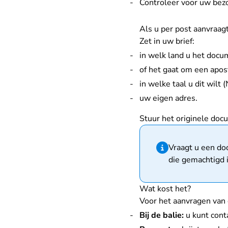
Controleer voor uw bezo
Als u per post aanvraag
Zet in uw brief:
in welk land u het docu
of het gaat om een aposti
in welke taal u dit wilt 
uw eigen adres.
Stuur het originele doc
Hint van type infor
Vraagt u een do
die gemachtigd i
Wat kost het?
Voor het aanvragen van e
Bij de balie:
u kunt conta