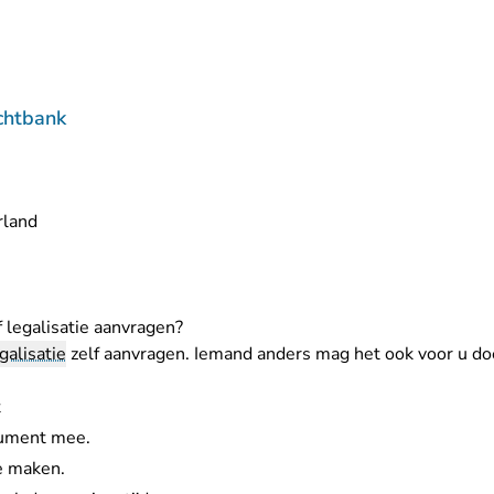
chtbank
rland
 legalisatie aanvragen?
galisatie
zelf aanvragen. Iemand anders mag het ook voor u do
t
cument mee.
e maken.