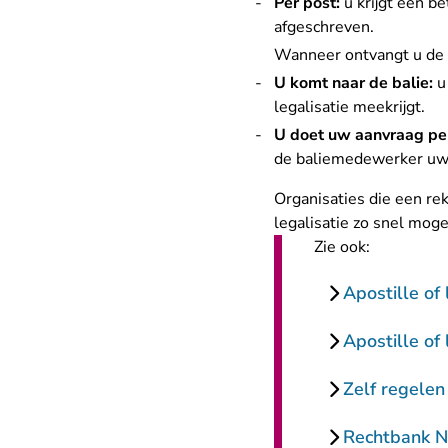
Per post:
u krijgt een b
afgeschreven.
Wanneer ontvangt u de a
U komt naar de balie:
u 
legalisatie meekrijgt.
U doet uw aanvraag per
de baliemedewerker uw d
Organisaties die een re
legalisatie zo snel moge
Zie ook:
Apostille of
Apostille of
Zelf regelen
Rechtbank 