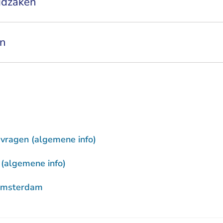
gdzaken
en
pvragen (algemene info)
 (algemene info)
Amsterdam