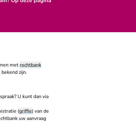
dam? Op deze pagina
nemen met
rechtbank
bekend zijn.
itspraak? U kunt dan
via
istratie (
griffie
) van de
rechtbank uw aanvraag