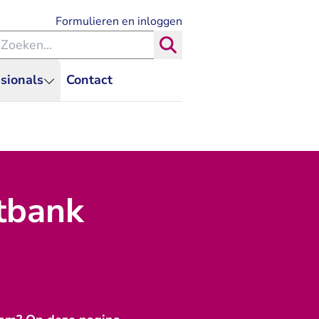
- U verlaat Rechtspraak.nl
Formulieren en inloggen
eken binnen de Rechtspraak
Zoeken
sionals
Contact
htbank