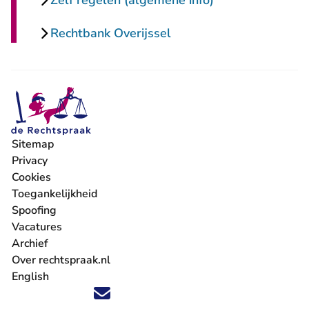
Zelf regelen (algemene info)
Rechtbank Overijssel
Sitemap
Privacy
Cookies
Toegankelijkheid
Spoofing
Vacatures
- U verlaat Rechtspraak.nl
Archief
Over rechtspraak.nl
English
Volg ons op X (Twitter) - U verlaat Rechtspraak.nl
Volg ons op Facebook - U verlaat Rechtspraak.nl
Volg ons op Instagram - U verlaat Rechtspraak.nl
Volg ons op Youtube - U verlaat Rechtspraak.nl
Volg ons op LinkedIn - U verlaat Rechtspraak.n
'Blijf op de hoogte' nieuwsbrief - U verlaat