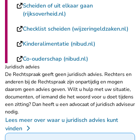
Scheiden of uit elkaar gaan
- U verlaat Rechtspraak.nl
(rijksoverheid.nl)
- U 
Checklist scheiden (wijzeringeldzaken.nl)
- U verlaat Recht
Kinderalimentatie (nibud.nl)
- U verlaat Rechtsp
Co-ouderschap (nibud.nl)
Juridisch advies
De Rechtspraak geeft geen juridisch advies. Rechters en
anderen bij de Rechtspraak zijn onpartijdig en mogen
daarom geen advies geven. Wilt u hulp met uw situatie,
documenten, of iemand die het woord voor u doet tijdens
een zitting? Dan heeft u een advocaat of juridisch adviseur
nodig.
Lees meer over waar u juridisch advies kunt
vinden