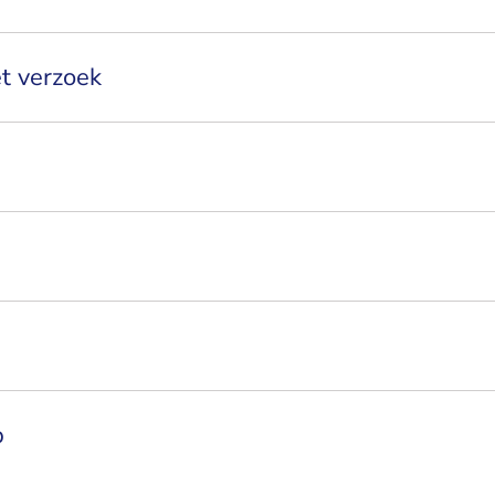
et verzoek
p