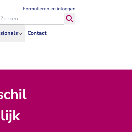
- U verlaat Rechtspraak.nl
Formulieren en inloggen
eken binnen de Rechtspraak
Zoeken
sionals
Contact
chil
ijk