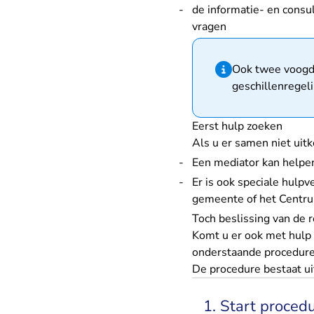
de informatie- en consu
vragen
Hint van type infor
Ook twee voogde
geschillenregeli
Eerst hulp zoeken
Als u er samen niet uit
Een mediator kan helpen
Er is ook speciale hulpv
gemeente of het Centrum
Toch beslissing van de 
Komt u er ook met hulp 
onderstaande procedure 
De procedure bestaat u
1. Start proced