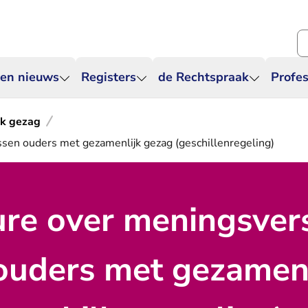
Zo
 en nieuws
Registers
de Rechtspraak
Profes
jk gezag
sen ouders met gezamenlijk gezag (geschillenregeling)
re over meningsvers
ouders met gezamenl