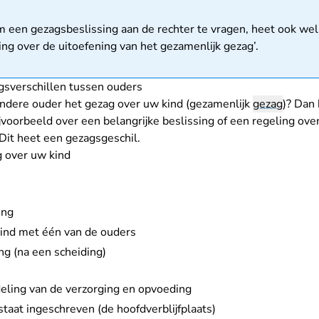
matie
 een gezagsbeslissing aan de rechter te vragen, heet ook wel
ing over de uitoefening van het gezamenlijk gezag’.
sverschillen tussen ouders
andere ouder het
gezag
over uw kind (gezamenlijk
gezag
)? Dan
jvoorbeeld over een belangrijke beslissing of een regeling ove
Dit heet een gezagsgeschil.
g over uw kind
ing
kind met één van de ouders
ng (na een scheiding)
deling van de verzorging en opvoeding
taat ingeschreven (de hoofdverblijfplaats)