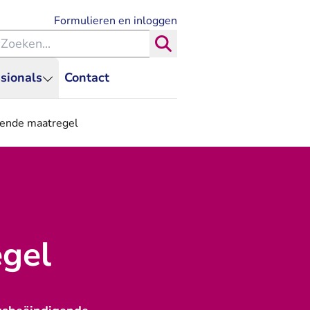
- U verlaat Rechtspraak.nl
Formulieren en inloggen
eken binnen de Rechtspraak
Zoeken
sionals
Contact
gende maatregel
gel