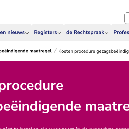
Zo
 en nieuws
Registers
de Rechtspraak
Profes
eëindigende maatregel
Kosten procedure gezagsbeëindi
procedure
eëindigende maatre