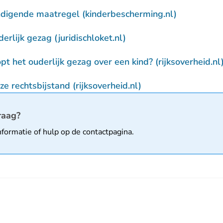
- U verlaat
digende maatregel (kinderbescherming.nl)
- U verlaat Rechtspraak
erlijk gezag (juridischloket.nl)
t het ouderlijk gezag over een kind? (rijksoverheid.nl
- U verlaat Rechtsp
ze rechtsbijstand (rijksoverheid.nl)
matie
raag?
nformatie of hulp op de
contactpagina
.