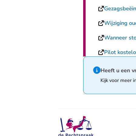
Gezagsbeëin
Wijziging oud
Wanneer stop
Pilot kostelo
Hint van type infor
Heeft u een v
Kijk voor meer i