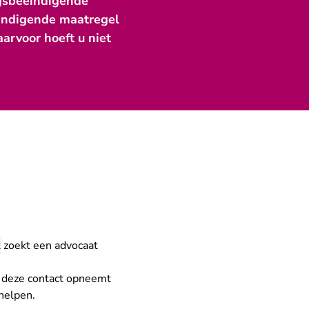
agsbeëindigende
ëindigende maatregel
aarvoor hoeft u niet
k
zoekt een advocaat
of deze contact opneemt
helpen.