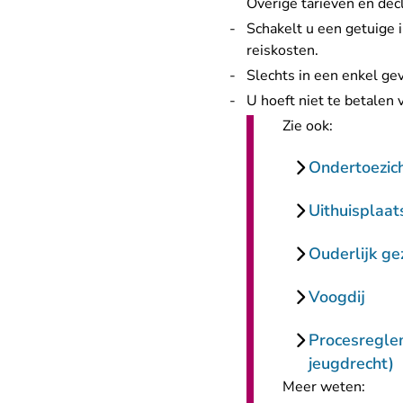
Overige tarieven en dec
Schakelt u een getuige in
reiskosten.
Slechts in een enkel ge
U hoeft niet te betalen v
Zie ook:
Ondertoezich
Uithuisplaat
Ouderlijk ge
Voogdij
Procesregle
jeugdrecht)
Meer weten: