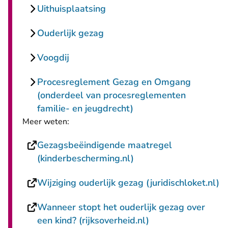
Uithuisplaatsing
Ouderlijk gezag
Voogdij
Procesreglement Gezag en Omgang
(onderdeel van procesreglementen
familie- en jeugdrecht)
Meer weten:
Gezagsbeëindigende maatregel
- U verlaat Rechtspraa
(kinderbescherming.nl)
- 
Wijziging ouderlijk gezag (juridischloket.nl)
Wanneer stopt het ouderlijk gezag over
- U verlaat Rechts
een kind? (rijksoverheid.nl)