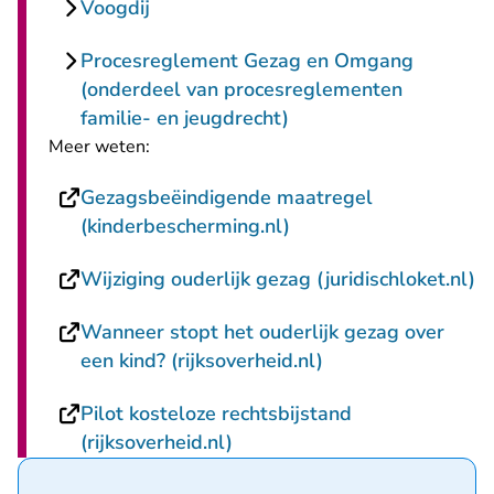
Voogdij
Procesreglement Gezag en Omgang
(onderdeel van procesreglementen
familie- en jeugdrecht)
Meer weten:
Gezagsbeëindigende maatregel
- U verlaat Rechtspraa
(kinderbescherming.nl)
- 
Wijziging ouderlijk gezag (juridischloket.nl)
Wanneer stopt het ouderlijk gezag over
- U verlaat Rechts
een kind? (rijksoverheid.nl)
Pilot kosteloze rechtsbijstand
- U verlaat Rechtspraak.nl
(rijksoverheid.nl)