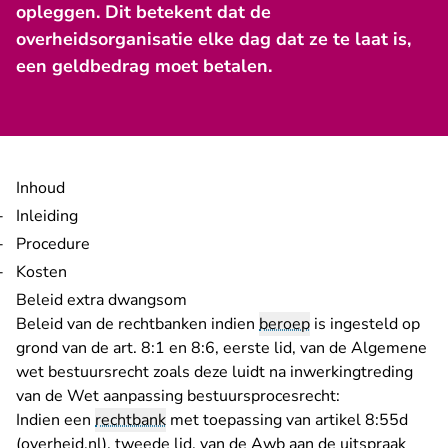
opleggen. Dit betekent dat de
overheidsorganisatie elke dag dat ze te laat is,
een geldbedrag moet betalen.
Inhoud
Inleiding
Procedure
Kosten
Beleid extra dwangsom
Beleid van de rechtbanken indien
beroep
is ingesteld op
grond van de art. 8:1 en 8:6, eerste lid, van de Algemene
wet bestuursrecht zoals deze luidt na inwerkingtreding
van de Wet aanpassing bestuursprocesrecht:
Indien een
rechtbank
met toepassing van
artikel 8:55d
- U verlaat Rechtspraak.nl
(overheid.nl)
, tweede lid, van de Awb aan de uitspraak