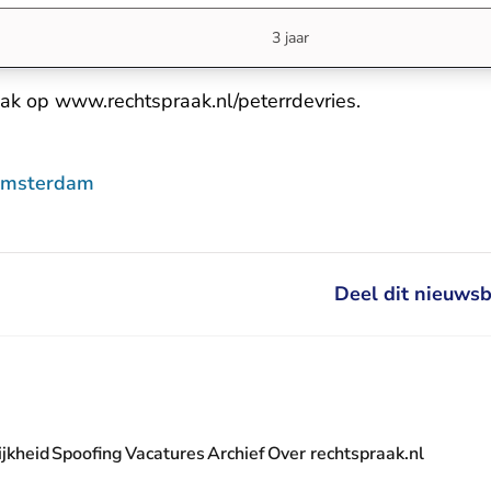
3 jaar
aak op
www.rechtspraak.nl/peterrdevries
.
Amsterdam
Deel dit nieuwsb
jkheid
Spoofing
Vacatures
Archief
Over rechtspraak.nl
- U verlaat Rechtspraak.nl
 Rechtspraak.nl
t Rechtspraak.nl
rlaat Rechtspraak.nl
verlaat Rechtspraak.nl
 U verlaat Rechtspraak.nl
' nieuwsbrief - U verlaat Rechtspraak.nl