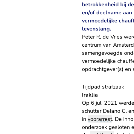
betrokkenheid bij d
en/of deelname aan e
vermoedelijke chauf
levenslang.
Peter R. de Vries we
centrum van Amsterda
samengevoegde onderz
vermoedelijke chauff
opdrachtgever(s) en a
Tijdpad strafzaak
Iraklia
Op 6 juli 2021 werden
schutter Delano G. en
in
voorarrest
. De inh
onderzoek gesloten e