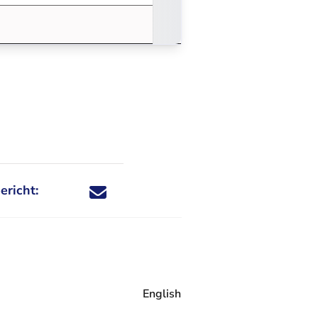
ericht:
Deel dit nieuwsbericht via X - U verlaat Rechtspraa
Deel dit nieuwsbericht via Facebook - U verlaat
Deel dit nieuwsbericht via e-mail
Deel dit nieuwsbericht via LinkedIn - U v
English