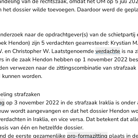
ndeling van de rechtszaak, omdat het OM op 5 juli 20
n het dossier wilde toevoegen. Daardoor werd de
gepla
k onderzoek naar de opdrachtgever(s) van de schietpartij
ek Hendon) zijn 5 verdachten gearresteerd: Krystian M.
 W. en Christopher W. Laatstgenoemde
verdachte
is na z
hters in de zaak Hendon hebben op 1 november 2022
bes
en verwezen naar de zittingscombinatie van strafzaak I
ld kunnen worden.
ling strafzaken
ng
op 3 november 2022 in de strafzaak Iraklia is onder 
nieuw wordt aangevangen en dat het dossier Hendon w
erdachten in Iraklia, en vice versa. Dat betekent dat al
sis van één en hetzelfde dossier.
ond de eerste gezamenlijke
pro-formazitting
plaats in de