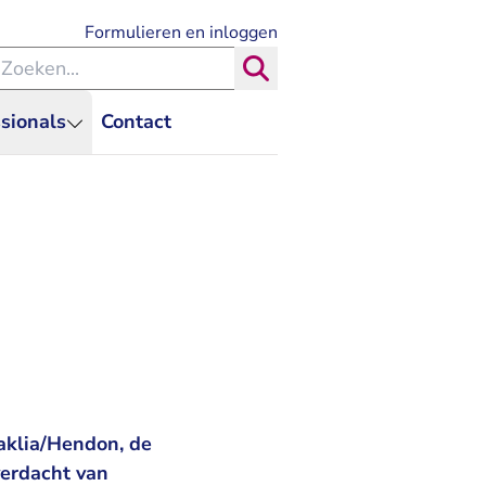
- U verlaat Rechtspraak.nl
Formulieren en inloggen
eken binnen de Rechtspraak
Zoeken
sionals
Contact
aklia/Hendon, de
verdacht van