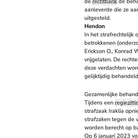
de
rechtbank
de beha
aanleverde die ze aa
uitgesteld
.
Hendon
In het strafrechtelij
betrokkenen (onderzo
Erickson O., Konrad
vrijgelaten. De rec
deze verdachten word
gelijktijdig behande
Gezamenlijke behande
Tijdens een
regiezitti
strafzaak Iraklia op
strafzaken tegen de v
worden berecht op ba
Op 6 januari 2023 v