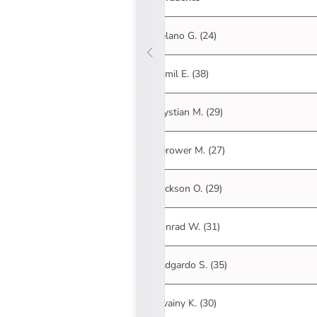
Delano G. (24)
Kamil E. (38)
Krystian M. (29)
Gerower M. (27)
Erickson O. (29)
Konrad W. (31)
Ludgardo S. (35)
Divainy K. (30)