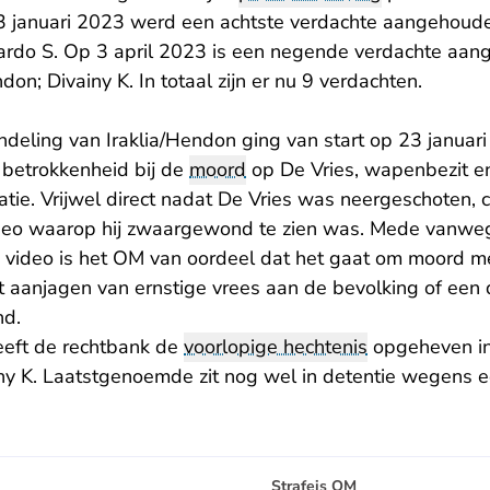
3 januari 2023 werd een achtste verdachte aangehoude
ardo S. Op 3 april 2023 is een negende verdachte aan
on; Divainy K. In totaal zijn er nu 9 verdachten.
ndeling van Iraklia/Hendon ging van start op 23 janua
betrokkenheid bij de
moord
op De Vries, wapenbezit e
atie. Vrijwel direct nadat De Vries was neergeschoten, c
ideo waarop hij zwaargewond te zien was. Mede vanwe
 video is het OM van oordeel dat het gaat om moord met
t aanjagen van ernstige vrees aan de bevolking of een 
nd.
eft de rechtbank de
voorlopige hechtenis
opgeheven in
ny K. Laatstgenoemde zit nog wel in detentie wegens e
Strafeis OM