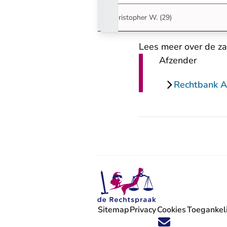
Christopher W. (29)
Lees meer over de z
Afzender
Rechtbank 
Sitemap
Privacy
Cookies
Toegankeli
Volg ons op X (Twitter) - U verlaat
Volg ons op Facebook - U verlaa
Volg ons op Instagram - U ve
Volg ons op Youtube - U 
Volg ons op LinkedIn -
'Blijf op de hoogte