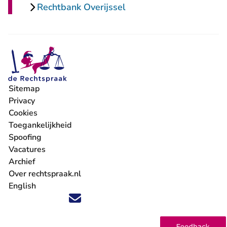
Rechtbank Overijssel
Sitemap
Privacy
Cookies
Toegankelijkheid
Spoofing
Vacatures
- U verlaat Rechtspraak.nl
Archief
Over rechtspraak.nl
English
Volg ons op X (Twitter) - U verlaat Rechtspraak.nl
Volg ons op Facebook - U verlaat Rechtspraak.nl
Volg ons op Instagram - U verlaat Rechtspraak.nl
Volg ons op Youtube - U verlaat Rechtspraak.nl
Volg ons op LinkedIn - U verlaat Rechtspraak.n
'Blijf op de hoogte' nieuwsbrief - U verlaat