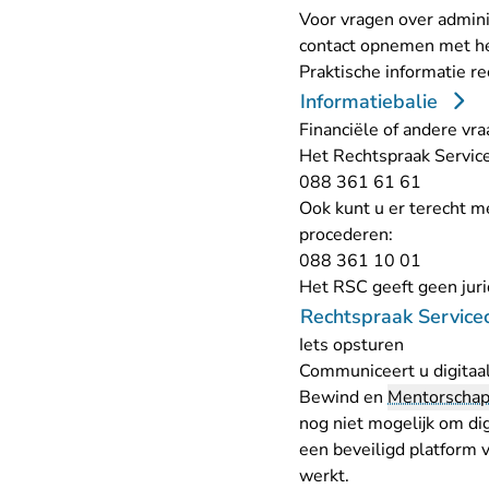
Voor vragen over admini
contact opnemen met he
Praktische informatie r
Informatiebalie
Financiële of andere vra
Het Rechtspraak Servic
- U verl
088 361 61 61
Ook kunt u er terecht me
procederen:
- U verl
088 361 10 01
Het RSC geeft geen
jur
Rechtspraak Service
Iets opsturen
Communiceert u digitaal
Bewind en
Mentorscha
nog niet mogelijk om dig
een beveiligd platform 
werkt
.