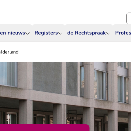
Zo
 en nieuws
Registers
de Rechtspraak
Profes
elderland