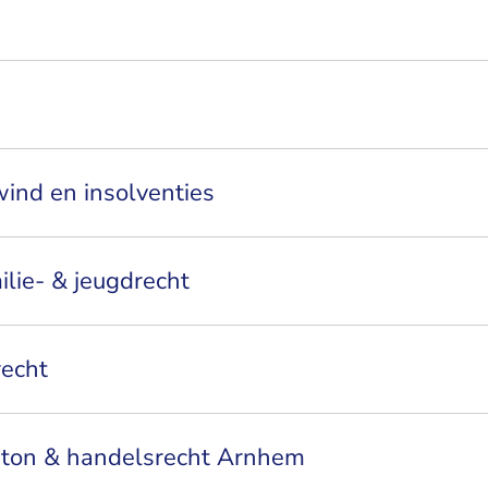
wind en insolventies
milie- & jeugdrecht
recht
anton & handelsrecht Arnhem