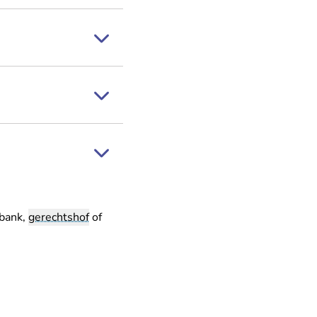
tbank,
gerechtshof
of