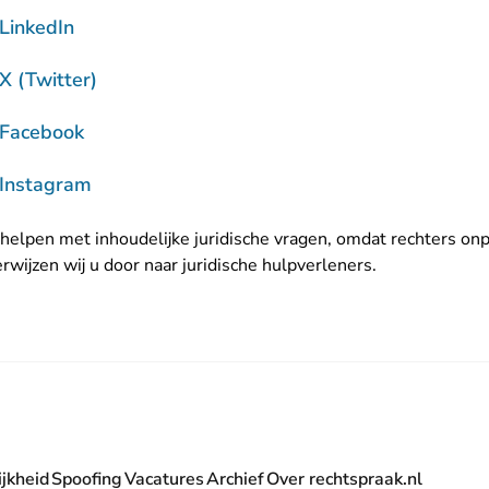
- U verlaat Rechtspraak.nl
LinkedIn
- U verlaat Rechtspraak.nl
X (Twitter)
- U verlaat Rechtspraak.nl
 Facebook
- U verlaat Rechtspraak.nl
 Instagram
helpen met inhoudelijke juridische vragen, omdat rechters onpa
erwijzen wij u door naar juridische hulpverleners.
jkheid
Spoofing
Vacatures
Archief
Over rechtspraak.nl