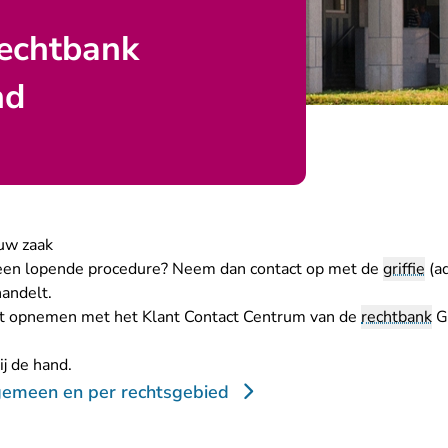
rechtbank
nd
 uw zaak
 een lopende procedure? Neem dan contact op met de
griffie
(ad
handelt.
act opnemen met het Klant Contact Centrum van de
rechtbank
G
aat Rechtspraak.nl
j de hand.
gemeen en per rechtsgebied
aat Rechtspraak.nl