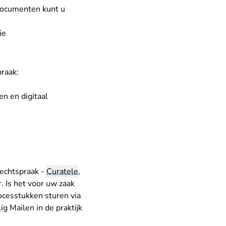
 documenten kunt u
ie
raak:
en en digitaal
Rechtspraak -
Curatele
,
. Is het voor uw zaak
rocesstukken sturen via
ig Mailen in de praktijk