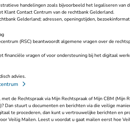
stratieve handelingen zoals bijvoorbeeld het legaliseren van
t Klant Contact Centrum van de rechtbank Gelderland.
echtbank Gelderland; adressen, openingstijden, bezoekinformat
ag
ecentrum (RSC) beantwoordt algemene vragen over de rechtsp
aat Rechtspraak.nl
t financiële vragen of voor ondersteuning bij het digitaal werk
aat Rechtspraak.nl
idisch advies
.
centrum
 met de Rechtspraak via Mijn Rechtspraak of Mijn CBM (Mijn 
p
)? Dan stuurt u documenten en berichten via die veilige manier
itaal te procederen, dan kunt u vertrouwelijke berichten en p
voor Veilig Mailen.
Leest u voordat u gaat mailen eerst hoe Veil