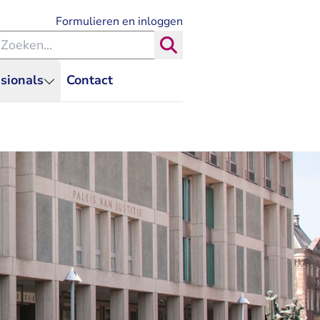
- U verlaat Rechtspraak.nl
Formulieren en inloggen
eken binnen de Rechtspraak
Zoeken
sionals
Contact