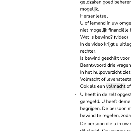
geldzaken goed beheren 
mogelijk.
Hersenletsel
U of iemand in uw omgevi
niet mogelijk financiële
Wat is bewind? (video)
In de video krijgt u uit
rechter.
Is bewind geschikt voor 
Beantwoord drie vragen
In het
hulpoverzicht
ziet
Volmacht of levenstest
Ook als een
volmacht
of
U heeft in de zelf opges
geregeld. U heeft demen
begrijpen. De persoon m
bewind te regelen, zodat
De persoon die u in uw
dit slecht. Op verzoek s