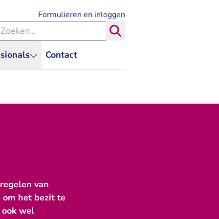
- U verlaat Rechtspraak.nl
Formulieren en inloggen
eken binnen de Rechtspraak
Zoeken
sionals
Contact
 regelen van
 om het bezit te
 ook wel