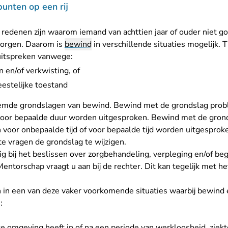
punten op een rij
 redenen zijn waarom iemand van achttien jaar of ouder niet g
zorgen. Daarom is
bewind
in verschillende situaties mogelijk. Tij
uitspreken vanwege:
 en/of verkwisting, of
eestelijke toestand
oemde grondslagen van bewind. Bewind met de grondslag prob
voor bepaalde duur worden uitgesproken. Bewind met de gronds
 voor onbepaalde tijd of voor bepaalde tijd worden uitgesproke
te vragen de grondslag te wijzigen.
g bij het beslissen over zorgbehandeling, verpleging en/of beg
Mentorschap
vraagt u aan bij de rechter. Dit kan tegelijk met 
h in een van deze vaker voorkomende situaties waarbij bewind
:
te omgeving heeft in of na een periode van werkloosheid, ziekt