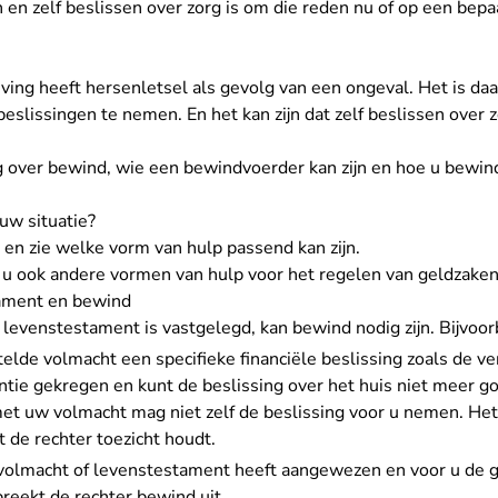
en zelf beslissen over zorg is om die reden nu of op een be
ng heeft hersenletsel als gevolg van een ongeval. Het is daard
 beslissingen te nemen. En het kan zijn dat zelf beslissen over z
leg over bewind, wie een bewindvoerder kan zijn en hoe u bewind
uw situatie?
en zie welke vorm van hulp passend kan zijn.
 u ook andere vormen van hulp voor het regelen van geldzaken
ament en bewind
 levenstestament is vastgelegd, kan bewind nodig zijn. Bijvoorb
telde volmacht een specifieke financiële beslissing zoals de v
tie gekregen en kunt de beslissing over het huis niet meer go
et uw volmacht mag niet zelf de beslissing voor u nemen. Het
 de rechter toezicht houdt.
 volmacht of levenstestament heeft aangewezen en voor u de 
preekt de rechter bewind uit.