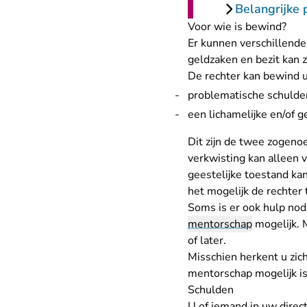
Belangrijke 
Voor wie is bewind?
Er kunnen verschillende
geldzaken en bezit kan 
De rechter kan bewind 
problematische schulden
een lichamelijke en/of g
Dit zijn de twee zogen
verkwisting kan alleen 
geestelijke toestand kan
het mogelijk de rechter 
Soms is er ook hulp nodi
mentorschap
mogelijk.
of later.
Misschien herkent u zic
mentorschap mogelijk is
Schulden
U of iemand in uw direc