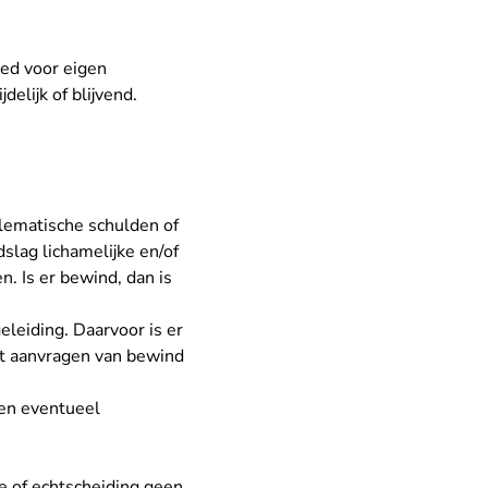
oed voor eigen
delijk of blijvend.
lematische schulden of
lag lichamelijke en/of
n. Is er bewind, dan is
eleiding. Daarvoor is er
het aanvragen van bewind
 en eventueel
e of echtscheiding geen