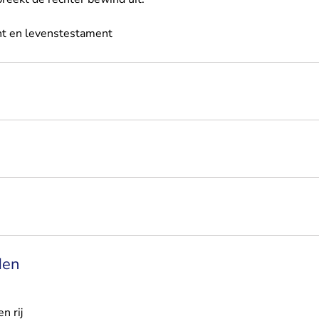
- U verlaat Rechtspraak.nl
t en levenstestament
den
n rij